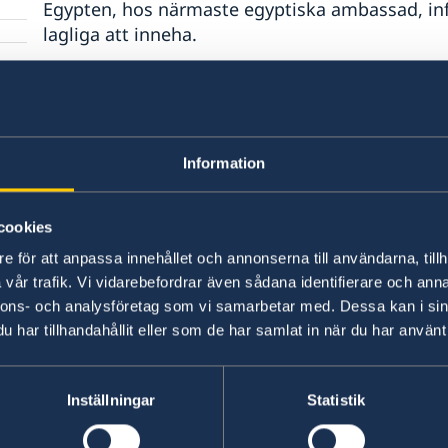
Egypten, hos närmaste egyptiska ambassad, inf
lagliga att inneha.
Mediciner
Generellt gäller att ej narkotikaklassade läkem
Information
ordinerade av en läkare, kan medtas till Egypte
besök i Egypten informera sig vilka läkemedel 
kontakta
Egyptens ambassad i Stockholm
. Rec
cookies
i originalförpackning, märkt med användarens 
e för att anpassa innehållet och annonserna till användarna, tillh
där det framgår att medhavda mediciner är avsed
vår trafik. Vi vidarebefordrar även sådana identifierare och anna
behöver tas med på resan framgår.
nnons- och analysföretag som vi samarbetar med. Dessa kan i sin
har tillhandahållit eller som de har samlat in när du har använt 
Alkohol
Inställningar
Statistik
Egypten är ett i huvudsak muslimskt land och d
dricker inte alkoholhaltiga drycker. Måttfullhe