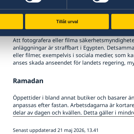
iakttas. Rattonykterhet betraktas som ett allvarl
Fotografering/Publicering
Tillåt urval
Att fotografera eller filma säkerhetsmyndighete
anläggningar är straffbart i Egypten. Detsamma 
eller filmer, exempelvis i sociala medier, som 
anses skada anseendet för landets regering, mynd
Ramadan
Öppettider i bland annat butiker och basarer 
anpassas efter fastan. Arbetsdagarna är kortar
delar av dagen och kvällen. Detta gäller i mindr
Senast uppdaterad 21 maj 2026, 13.41