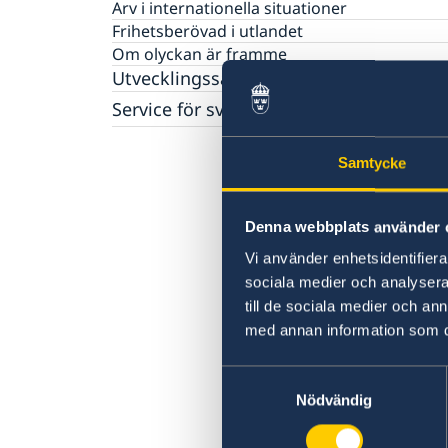
Arv i internationella situationer
Frihetsberövad i utlandet
Om olyckan är framme
Utvecklingssamarbete
Service för svenska företag
Anmäla handelshinder
Svenska företag i utlandet
Samtycke
Denna webbplats använder 
Vi använder enhetsidentifierar
sociala medier och analysera 
till de sociala medier och a
med annan information som du 
Samtyckesval
Nödvändig