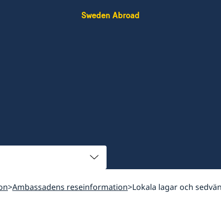
Sweden Abroad
on
Ambassadens reseinformation
Lokala lagar och sedvän