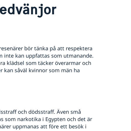
sedvänjor
r resenärer bör tänka på att respektera
som inte kan uppfattas som utmanande.
ära klädsel som täcker överarmar och
er kan såväl kvinnor som män ha
idsstraff och dödsstraff. Även små
s som narkotika i Egypten och det är
enärer uppmanas att före ett besök i