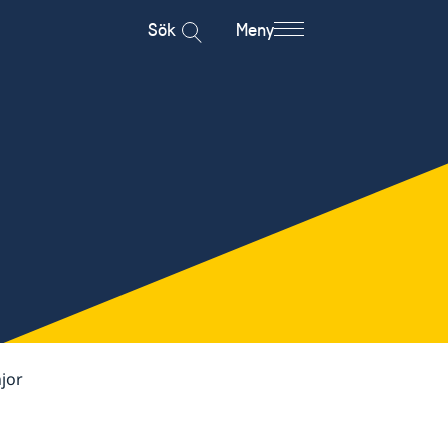
Sök
Meny
jor