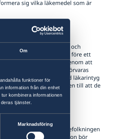
ormera sig vilka läkemedel som är
edel, avsedda för eget bruk och
Om
n. Resenärer uppmanas att före ett
som är lagliga att inneha genom att
eptbelagda mediciner ska förvaras
namn. Du bör också ta med läkarintyg
andahålla funktioner för
da för dig och där orsaken till att de
n information från din enhet
 tur kombinera informationen
deras tjänster.
Marknadsföring
en allra största delen av befolkningen
t vad gäller alkoholkonsumtion bör