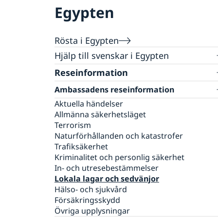
Egypten
Rösta i Egypten
Hjälp till svenskar i Egypten
Rösta i Egypten
Reseinformation
Konsulär service till svenskar utomlands
Ambassadens reseinformation
Pass i Egypten
Aktuella händelser
Boka tid för pass
Legaliseringar
Allmänna säkerhetsläget
Avgifter
Vigsel
Terrorism
Förnyelse av pass för vuxna
Gifta sig utomlands
Naturförhållanden och katastrofer
Ansökan om pass för barn under 18 år
Hjälp kring medborgarskap
Trafiksäkerhet
Provisoriskt pass
Kriminalitet och personlig säkerhet
Förnyelse av körkort
Akut hjälp
Samordningsnummer
In- och utresebestämmelser
Larmcentraler
Lokala lagar och sedvänjor
Nationellt id-kort
Registrera nyfödda i Egypten
Dödsfall
Hälso- och sjukvård
Namnändring
Juridisk hjälp i utlandet
Försäkringsskydd
Ekonomiskt nödställd
Övriga upplysningar