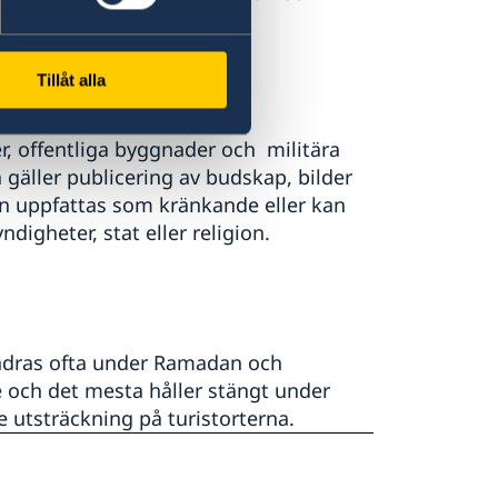
igt brott.
Tillåt alla
r, offentliga byggnader och militära
gäller publicering av budskap, bilder
kan uppfattas som kränkande eller kan
igheter, stat eller religion.
ändras ofta under Ramadan och
e och det mesta håller stängt under
e utsträckning på turistorterna.