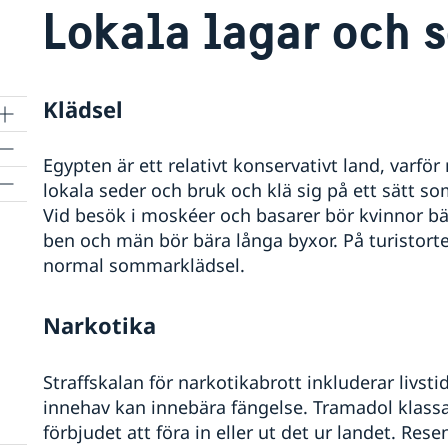
Lokala lagar och 
Klädsel
Egypten är ett relativt konservativt land, varfö
lokala seder och bruk och klä sig på ett sätt 
Vid besök i moskéer och basarer bör kvinnor b
ben och män bör bära långa byxor. På turistort
normal sommarklädsel.
Narkotika
Straffskalan för narkotikabrott inkluderar livst
innehav kan innebära fängelse. Tramadol klassa
förbjudet att föra in eller ut det ur landet. Res