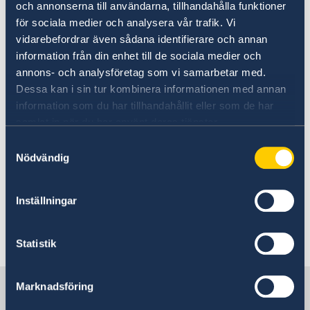
med egyptiska myndigheter eller
och annonserna till användarna, tillhandahålla funktioner
Utvecklingssamarbete
Egyptens ambassad i Stockholm
.
för sociala medier och analysera vår trafik. Vi
Service för svenska företag
vidarebefordrar även sådana identifierare och annan
Notera att personer med dubbelt
information från din enhet till de sociala medier och
Anmäla handelshinder
Svenska företag i utlandet
annons- och analysföretag som vi samarbetar med.
medborgarskap (svenskt-egyptiskt), av Egypten
Dessa kan i sin tur kombinera informationen med annan
betraktas som egyptiska medborgare. Läs mer
information som du har tillhandahållit eller som de har
om dubbelt medborgarskap på
samlat in när du har använt deras tjänster.
Regeringens webbsida.
Samtyckesval
Nödvändig
Resenärer uppmanas att ha gott om tid för
incheckning och säkerhetskontroller på
egyptiska flygplatser.
Inställningar
Senast uppdaterad 21 maj 2026, 13.41
Statistik
Sverige i Egypten
Marknadsföring