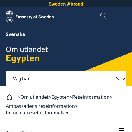
Sweden Abroad
Svenska
Om utlandet
Egypten
Välj
här
Om utlandet
Egypten
Reseinformation
Ambassadens reseinformation
In- och utresebestämmelser