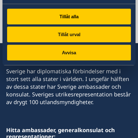
Sveriges Ambassad
Tillåt alla
Egypten, Kairo
Tillåt urval
Avvisa
Sverige har diplomatiska förbindelser med i
stort sett alla stater i världen. I ungefär hälften
av dessa stater har Sverige ambassader och
konsulat. Sveriges utrikesrepresentation består
av drygt 100 utlandsmyndigheter.
Hitta ambassader, generalkonsulat och
representationer: