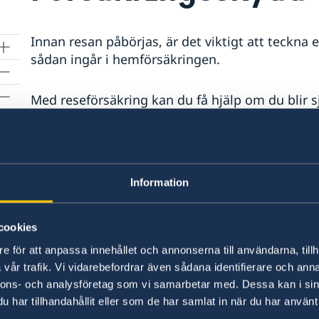
Innan resan påbörjas, är det viktigt att teckna 
sådan ingår i hemförsäkringen.
Med reseförsäkring kan du få hjälp om du blir s
till Sverige. Sjukvård i Egypten kan vara dyr oc
Observera att den som trots reseavrådan reser
avrådan bör kontrollera att man har ett gälland
Information
inte en vanlig reseförsäkring resor till länder
reseavrådan. Kontakta ditt försäkringsbolag för 
försäkring.
cookies
e för att anpassa innehållet och annonserna till användarna, tillh
vår trafik. Vi vidarebefordrar även sådana identifierare och anna
För den som tecknat en reseförsäkring eller har
nnons- och analysföretag som vi samarbetar med. Dessa kan i sin
för en olycka, stöld eller annat som kan täckas 
har tillhandahållit eller som de har samlat in när du har använt 
ta direktkontakt med
SOS International
,
Euro