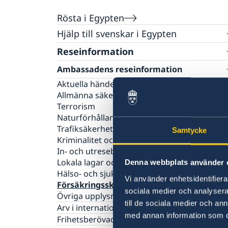
Rösta i Egypten
Hjälp till svenskar i Egypten
Rösta i Egypten
Reseinformation
Konsulär service till svenskar utomlands
Ambassadens reseinformation
Pass i Egypten
Aktuella händelser
Boka tid för pass
Legaliseringar
Allmänna säkerhetsläget
Avgifter
Vigsel
Terrorism
Förnyelse av pass för vuxna
Gifta sig utomlands
Naturförhållanden och katastrofer
Ansökan om pass för barn under 18 år
Hjälp kring medborgarskap
Trafiksäkerhet
Samtycke
Provisoriskt pass
Kriminalitet och personlig säkerhet
Förnyelse av körkort
Akut hjälp
Samordningsnummer
In- och utresebestämmelser
Larmcentraler
Lokala lagar och sedvänjor
Nationellt id-kort
Registrera nyfödda i Egypten
Denna webbplats använder 
Dödsfall
Hälso- och sjukvård
Namnändring
Vi använder enhetsidentifierar
Juridisk hjälp i utlandet
Försäkringsskydd
sociala medier och analysera 
Ekonomiskt nödställd
Övriga upplysningar
till de sociala medier och a
Arv i internationella situationer
med annan information som du 
Frihetsberövad i utlandet