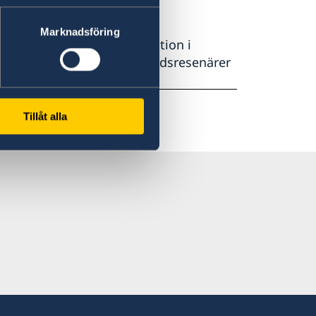
Marknadsföring
sbolagens serviceorganisation i
mheten är att hjälpa utlandsresenärer
Tillåt alla