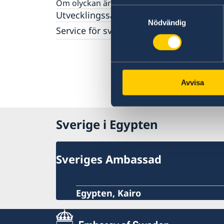
Om olyckan är framme
Samtyckesval
Utvecklingssamarbete
Nödvändig
Service för svenska företag
Anmäla handelshinder
Svenska företag i utlandet
Avvisa
Sverige i Egypten
Sveriges Ambassad
Egypten, Kairo