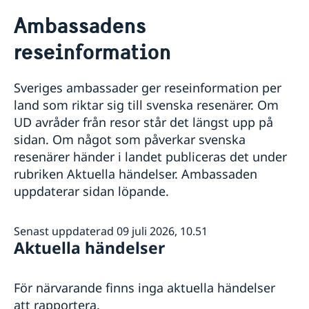
Rösta i Dominica
Ambassadens
Hjälp till svenskar i Dominica
reseinformation
Rösta i Dominica
Reseinformation
Pass utomlands
Ambassadens reseinformation
Förlust av pass
Gifta sig utomlands
Sveriges ambassader ger reseinformation per
Aktuella händelser
Legaliseringar/apostille
land som riktar sig till svenska resenärer. Om
Allmänna säkerhetsläget
UD avråder från resor står det längst upp på
Naturförhållanden och katastrofer
sidan. Om något som påverkar svenska
Terrorism
Hälso- och sjukvård
resenärer händer i landet publiceras det under
Lokala lagar och sedvänjor
rubriken Aktuella händelser. Ambassaden
Kriminalitet och personlig säkerhet
uppdaterar sidan löpande.
Trafiksäkerhet
In- och utresebestämmelser
Senast uppdaterad 09 juli 2026, 10.51
Aktuella händelser
För närvarande finns inga aktuella händelser
att rapportera.