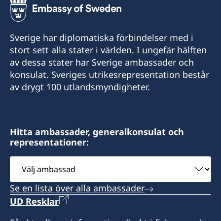
+1-767-448-2181
Sverige har diplomatiska förbindelser med i
Email adress konsulat
stort sett alla stater i världen. I ungefär hälften
av dessa stater har Sverige ambassader och
Roseau.swecons@whitchurch.com
konsulat. Sveriges utrikesrepresentation består
Sveriges konsulat
av drygt 100 utlandsmyndigheter.
c/o Whitchurch & Co Ltd
71 Old Street
Roseau
Hitta ambassader, generalkonsulat och
Dominica
representationer:
Måndag - fredag, 08.00 - 16.00
Välj
ambassad
Honorärkonsul
Se en lista över alla ambassader
Damian Whitchurch-Aird
UD Resklar