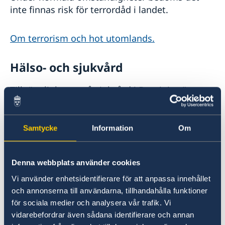
inte finnas risk för terrordåd i landet.
Om terrorism och hot utomlands.
Hälso- och sjukvård
Tillgängligheten på sjukvård i Dominica är
begränsad. Det finns ett par allmänna sjukhus
och några privata kliniker för akutfall.
Ambulanstillgången är också begränsad. Mer
Samtycke
Information
Om
allvarliga sjukdomsfall kan kräva evakuering.
Denna webbplats använder cookies
Försäkringsskydd
Vi använder enhetsidentifierare för att anpassa innehållet
Det är viktigt att du är rätt försäkrad innan du
och annonserna till användarna, tillhandahålla funktioner
för sociala medier och analysera vår trafik. Vi
påbörjar resan till Dominica, eller har
vidarebefordrar även sådana identifierare och annan
kontrollerat om reseförsäkring ingår i din