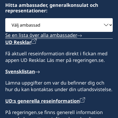
konsulatet i förväg. Passet lämnas sedan ut
överenskommelse – ring eller sänd e-post och
Fredag kl. 09.00 - 14.00.
Sveriges honorära generalkonsulat
Hitta ambassader, generalkonsulat och
Søren Hammer Westmark
Mette Rude Clemmensen
mot uppvisande av kvitto.
avtala tid inför ditt besök.
representationer:
Konsulatet är öppet enligt överenskommelse.
Honorär Generalkonsul Birgit á Heygum
Pris: 231 DKK
Honorärkonsul
Postmoga 164 FO-110
Konsulatet tar emot besök enligt
Välj
Honorär generalkonsul
Kto: 4394 – 4394145122
Honorärkonsul
Tórshavn
överenskommelse – ring eller sänd en e-post
Lone Rømø
ambassad
Inbetalningen markeras med namn samt j.nr
Färöarna
och avtala tid inför ditt besök.
Marie Louise Frederiksen
Jens Hempel-Hansen
12-1372.
Se en lista över alla ambassader
Måndag-fredag kl. 09.00 - 12.00, samt 13.30 -
UD Resklar
Honorärkonsul
Honorärkonsul
16.00.
Få aktuell reseinformation direkt i fickan med
Jacob Bjerring-Hansen
Klaus Kisum Kjær
appen UD Resklar. Läs mer på regeringen.se.
Honorär generalkonsul
Svensklistan
Birgit á Heygum
Lämna uppgifter om var du befinner dig och
hur du kan kontaktas under din utlandsvistelse.
UD:s generella reseinformation
På regeringen.se finns generell information