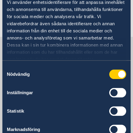
framför elsparkcykel (løbehjul) utan att ha
Vi använder enhetsidentifierare för att anpassa innehållet
hjälm.
och annonserna till användarna, tillhandahålla funktioner
för sociala medier och analysera vår trafik. Vi
Senast uppdaterad 20 juli 2026, 09.54
vidarebefordrar även sådana identifierare och annan
information från din enhet till de sociala medier och
annons- och analysföretag som vi samarbetar med.
Sverige i Danmark
Dessa kan i sin tur kombinera informationen med annan
information som du har tillhandahållit eller som de har
samlat in när du har använt deras tjänster.
Sveriges ambassad
Samtyckesval
Nödvändig
Danmark, Köpenhamn
Inställningar
Svenska konsulat
Statistik
Aalborg
Tel:
Aarhus
Marknadsföring