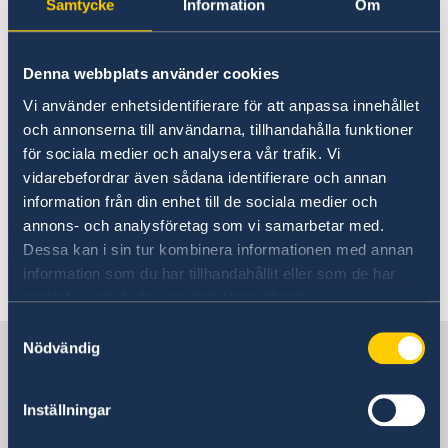
Samtycke
Information
Om
UD:s reseinformation på
regeringen.se
Denna webbplats använder cookies
Ladda ner appen UD Resklar
Vi använder enhetsidentifierare för att anpassa innehållet
och annonserna till användarna, tillhandahålla funktioner
Ladda ner UD Resklar på Google Play
för sociala medier och analysera vår trafik. Vi
Ladda ner UD Resklar på iTunes
vidarebefordrar även sådana identifierare och annan
information från din enhet till de sociala medier och
Följ UD Resklar på Facebook och X
annons- och analysföretag som vi samarbetar med.
Dessa kan i sin tur kombinera informationen med annan
information som du har tillhandahållit eller som de har
UD Resklar på Facebook
samlat in när du har använt deras tjänster.
UD Resklar på X
Samtyckesval
Sverige i Danmark
Nödvändig
Inställningar
Sveriges ambassad