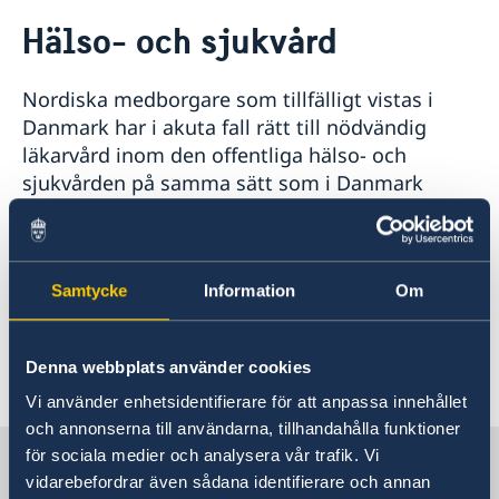
Rösta i Danmark
Hälso- och sjukvård
Hjälp till svenskar i Danmark
Rösta i Danmark
Reseinformation
Nordiska medborgare som tillfälligt vistas i
Om provisoriska pass, ordinarie pass och
Ambassadens reseinformation
nationella ID-kort
Danmark har i akuta fall rätt till nödvändig
Provisoriska pass
Medborgarskap
Aktuella händelser
läkarvård inom den offentliga hälso- och
Medborgarskap för barn födda i Danmark
Allmänt om säkerhetsläget
sjukvården på samma sätt som i Danmark
Tentamen vid ambassaden
Terrorism
bosatta personer. Du måste kunna styrka att du
Naturförhållanden och katastrofer
Pension och levnadsintyg
är nordisk medborgare, till exempel genom att
In- och utresebestämmelser
Förnyelse av körkort
visa upp ditt pass eller ditt
Hälso- och sjukvård
Vigsel utomlands
Samtycke
Information
Om
europeiska sjukförsäkringskort
. Det
Lokala lagar och sedvänjor
Arv i internationella situationer
nationella nödnumret i Danmark är 112.
Kriminalitet och personlig säkerhet
Akut hjälp
Trafiksäkerhet
Denna webbplats använder cookies
Senast uppdaterad 20 juli 2026, 09.54
Service för svenska företag
Vi använder enhetsidentifierare för att anpassa innehållet
Stöd och råd till svenska företag
och annonserna till användarna, tillhandahålla funktioner
Business Sweden Danmark
Sverige i Danmark
för sociala medier och analysera vår trafik. Vi
Info Norden
vidarebefordrar även sådana identifierare och annan
Anmäla handelshinder