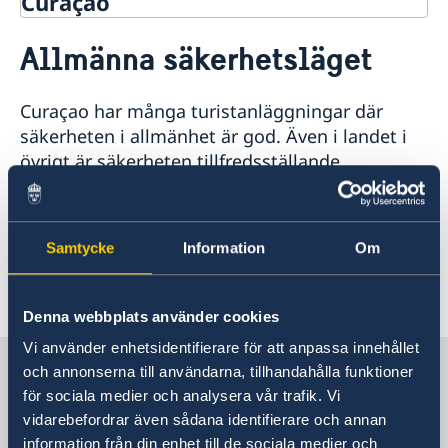
Curaçao
Rösta i Curaçao
Allmänna säkerhetsläget
Hjälp till svenskar i Curacao
Rösta i Curaçao
Reseinformation
Curaçao har många turistanläggningar där
Akut hjälp
Ambassadens reseinformation
Pass utomlands
säkerheten i allmänhet är god. Även i landet i
Anmäl din utlandsvistelse
Aktuella händelser
övrigt är säkerheten tillfredsställande.
Allmänna säkerhetsläget
Terrorism
Man bör vara alert när man befinner sig i
Naturförhållanden och katastrofer
folkmängder - ficktjuvar opererar snabbt.
In- och utresebestämmelser
Samtycke
Information
Om
Hälso- och sjukvård
Lokala lagar och sedvänjor
Senast uppdaterad 06 aug. 2025, 10.09
Kriminalitet och personlig säkerhet
Denna webbplats använder cookies
Trafiksäkerhet
Vi använder enhetsidentifierare för att anpassa innehållet
Resa i landet
Sverige i Curaçao
och annonserna till användarna, tillhandahålla funktioner
Försäkringsskydd
för sociala medier och analysera vår trafik. Vi
Övriga upplysningar
vidarebefordrar även sådana identifierare och annan
Konsulatet i Willemstad har begränsade
information från din enhet till de sociala medier och