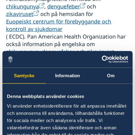
chikungunya
,
denguefeber
och
zikaviruset
och på hemsidan för
Euopeiskt centrum för förebyggande och
kontroll av sjukdomar
( ECDC). Pan American Health Organization har
också information på engelska om
chikungunya
,
denguefeber
och
zikaviruset
.
Länk till sjukhuset Curaçao Medical Center i
Willemstad
Samtycke
Information
Om
Lokala lagar och sedvänjor
Denna webbplats använder cookies
Vi använder enhetsidentifierare för att anpassa innehållet
Det är viktigt att respektera lokala lagar och
och annonserna till användarna, tillhandahålla funktioner
sedvänjor. Bruk och innehav av all narkotika är
för sociala medier och analysera vår trafik. Vi
olagligt och har hårda straff som påföljd.
vidarebefordrar även sådana identifierare och annan
information från din enhet till de sociala medier och