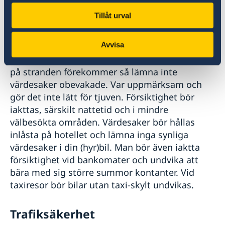
Tillåt urval
Kriminalitet och personlig
säkerhet
Avvisa
Smärre brottslighet, som ficktjuvar och stölder
på stranden förekommer så lämna inte
värdesaker obevakade.
Var uppmärksam och
gör det inte lätt för tjuven.
Försiktighet bör
iakttas, särskilt nattetid och i mindre
välbesökta områden. Värdesaker bör hållas
inlåsta på hotellet och l
ämna inga synliga
värdesaker i din (hyr)bil.
Man bör även iaktta
försiktighet vid bankomater och undvika att
bära med sig större summor kontanter. Vid
taxiresor bör bilar utan taxi-skylt undvikas.
Trafiksäkerhet