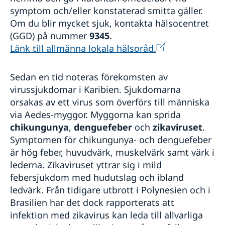
symptom och/eller konstaterad smitta gäller.
Om du blir mycket sjuk, kontakta hälsocentret
(GGD) på nummer
9345
.
Länk till allmänna lokala hälsoråd.
Sedan en tid noteras förekomsten av
virussjukdomar i Karibien. Sjukdomarna
orsakas av ett virus som överförs till människa
via Aedes-myggor. Myggorna kan sprida
chikungunya
,
denguefeber
och
zikaviruset
.
Symptomen för chikungunya- och denguefeber
är hög feber, huvudvärk, muskelvärk samt värk i
lederna. Zikaviruset yttrar sig i mild
febersjukdom med hudutslag och ibland
ledvärk. Från tidigare utbrott i Polynesien och i
Brasilien har det dock rapporterats att
infektion med zikavirus kan leda till allvarliga