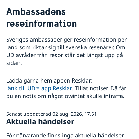
Rösta i Curaçao
Ambassadens
Hjälp till svenskar i Curacao
reseinformation
Rösta i Curaçao
Reseinformation
Akut hjälp
Ambassadens reseinformation
Pass utomlands
Sveriges ambassader ger reseinformation per
Anmäl din utlandsvistelse
Aktuella händelser
land som riktar sig till svenska resenärer. Om
Allmänna säkerhetsläget
UD avråder från resor står det längst upp på
Terrorism
sidan.
Naturförhållanden och katastrofer
In- och utresebestämmelser
Hälso- och sjukvård
Ladda gärna hem appen Resklar:
Lokala lagar och sedvänjor
länk till UD:s app Resklar
. Tillåt notiser. Då får
Kriminalitet och personlig säkerhet
du en notis om något oväntat skulle inträffa.
Trafiksäkerhet
Resa i landet
Försäkringsskydd
Senast uppdaterad 02 aug. 2026, 17.51
Övriga upplysningar
Aktuella händelser
För närvarande finns inga aktuella händelser