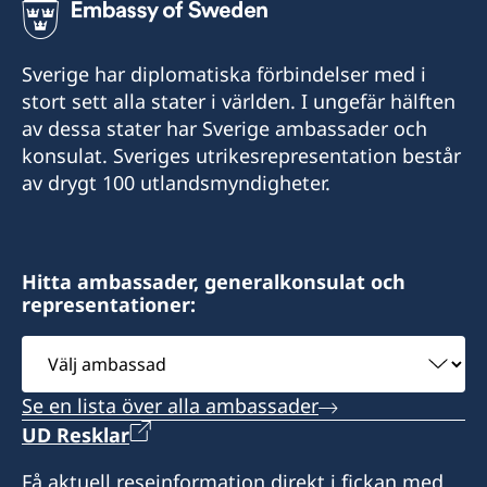
5999-462 3089
Sverige har diplomatiska förbindelser med i
E-post:
stort sett alla stater i världen. I ungefär hälften
av dessa stater har Sverige ambassader och
hcg.sweden.curbon@gmail.com
konsulat. Sveriges utrikesrepresentation består
Santa Rosaweg 94
av drygt 100 utlandsmyndigheter.
Willemstad, Curaçao
Det är inte möjligt att ansöka om pass eller
Hitta ambassader, generalkonsulat och
nationellt ID-kort på konsulatet.
representationer:
Vänligen notera att du vid frågor om konsulära
ärenden (pass, ID-kort, folkbokföring m.m.) i
Välj
första hand ska vända dig till Sveriges
ambassad
ambassad i Haag: ambassaden.haag@gov.se
Se en lista över alla ambassader
UD Resklar
Måndag 09.00-11.00
Onsdag 14.00-16.00
Få aktuell reseinformation direkt i fickan med