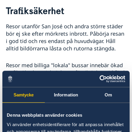
Rösta i Costa Rica
Trafiksäkerhet
Hjälp till svenskar i Costa Rica
Rösta i Costa Rica
Reseinformation
Resor utanför San José och andra större städer
Akut hjälp i Costa Rica
Ambassadens reseinformation
bör ej ske efter mörkrets inbrott. Påbörja resan
Pass i Costa Rica
Aktuella händelser
i god tid och res endast på huvudvägar. Håll
Provisoriskt pass
Hjälp kring medborgarskap
Allmänna säkerhetsläget
alltid bildörrarna låsta och rutorna stängda.
Ordinarie pass
Terrorism
Naturförhållanden och katastrofer
Resor med billiga "lokala" bussar innebär ökad
In- och utresebestämmelser
trafiksäkerhetsrisk. Iakttag försiktighet vid färd
Hälso- och sjukvård
Lokala lagar och sedvänjor
med lokala bussar, flera fall av stölder på
Kriminalitet och personlig säkerhet
lokalbussar har rapporterats. Välj, om möjligt
Trafiksäkerhet
de större och mer väletablerade bussbolagen.
Samtycke
Information
Om
Resa i landet
Vid trafikolycka ska, enligt costaricansk lag, de
Denna webbplats använder cookies
inblandade bilarna inte flyttas förrän polisen
Vi använder enhetsidentifierare för att anpassa innehållet
och försäkringsbolagens skadereglerare har
och annonserna till användarna, tillhandahålla funktioner