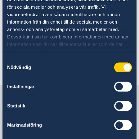
inspekterat olycksplatsen. Trafikpolisen (Policía
för sociala medier och analysera vår trafik. Vi
de tránsito) nås på tel. nr. 222-93330 eller 222-
vidarebefordrar även sådana identifierare och annan
9245 och skadereglerare (INS) på 800-800-8000.
information från din enhet till de sociala medier och
Det har dock förekommit fall av avsiktliga
annons- och analysföretag som vi samarbetar med.
trafikolyckor för att få bilar att stanna, vilka
Dessa kan i sin tur kombinera informationen med annan
sedan utsatts för brott. Skulle något sådant
information som du har tillhandahållit eller som de har
kunna misstänkas bör du istället stanna vid
samlat in när du har använt deras tjänster.
närmaste polisstation eller bensinstation.
Samtyckesval
Nödvändig
Senast uppdaterad 25 maj 2026, 11.30
Inställningar
Sverige i Costa Rica
Statistik
Sveriges ambassad
Marknadsföring
Guatemala City, Guatemala