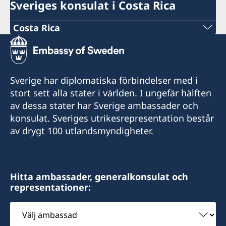
Sveriges konsulat i Costa Rica
Costa Rica
Telefon:
+506 2213 0620
Sverige har diplomatiska förbindelser med i
E-post:
stort sett alla stater i världen. I ungefär hälften
av dessa stater har Sverige ambassader och
consuladodesuecia.sanjose@gmail.com
konsulat. Sveriges utrikesrepresentation består
Consulado Honorario de Suecia
av drygt 100 utlandsmyndigheter.
Jiménez & Pacheco Attorneys at law
Calle 152 A
Oficinas Comproim SA
Hitta ambassader, generalkonsulat och
Pavas, San José
representationer:
Costa Rica
Välj
Måndag till fredag kl. 9:00 - 12:00
ambassad