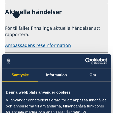
Aktuella händelser
För tillfället finns inga aktuella händelser att
rapportera.
Ambassadens reseinformation
Senast uppdaterad 25 maj 2026, 11.30
Vanliga frågor
Samtycke
Information
Om
Inreseregler i Centralamerika
Namn och registrering av nyfödd
Denna webbplats använder cookies
Svenska medborgare behöver som regel inget
Pass
Vi använder enhetsidentifierare för att anpassa innehållet
visum för inresa i de Centralamerikanska
Har du fått barn och vill ansöka om ett svenskt
och annonserna till användarna, tillhandahålla funktioner
länderna. För mer information, se respektive
pass? Först måste du ansöka om ett
Behöver du ett nytt pass och befinner dig
för sociala medier och analysera vår trafik. Vi