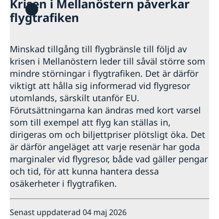
Krisen i Mellanöstern påverkar
Hjälp till svenskar i Costa Rica
flygtrafiken
Rösta i Costa Rica
Reseinformation
Akut hjälp i Costa Rica
Ambassadens reseinformation
Pass i Costa Rica
Minskad tillgång till flygbränsle till följd av
Aktuella händelser
krisen i Mellanöstern leder till såväl större som
Provisoriskt pass
Hjälp kring medborgarskap
Allmänna säkerhetsläget
Ordinarie pass
mindre störningar i flygtrafiken. Det är därför
Terrorism
viktigt att hålla sig informerad vid flygresor
Naturförhållanden och katastrofer
utomlands, särskilt utanför EU.
In- och utresebestämmelser
Förutsättningarna kan ändras med kort varsel
Hälso- och sjukvård
Lokala lagar och sedvänjor
som till exempel att flyg kan ställas in,
Kriminalitet och personlig säkerhet
dirigeras om och biljettpriser plötsligt öka. Det
Trafiksäkerhet
är därför angeläget att varje resenär har goda
Resa i landet
marginaler vid flygresor, både vad gäller pengar
och tid, för att kunna hantera dessa
osäkerheter i flygtrafiken.
Senast uppdaterad 04 maj 2026