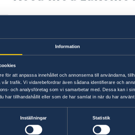
De läkemedel som du behöver ha med 
sin originalförpackning. På så sätt ha
du behöver kontakta vården utomlands
har med dig.
Information
Reser du med receptbelagda mediciner eller lä
rn
cookies
du behöva ett läkarintyg.
Mer information på 11
p
e för att anpassa innehållet och annonserna till användarna, tillh
vår trafik. Vi vidarebefordrar även sådana identifierare och anna
Kontrollera alltid nuvarande reglament kring 
nnons- och analysföretag som vi samarbetar med. Dessa kan i sin
konsulatet:
Chiles konsulat i Sverige
har tillhandahållit eller som de har samlat in när du har använt 
Senast uppdaterad 31 mars 2023, 09.18
Inställningar
Statistik