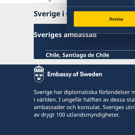
Förlust av pass eller bankkort
Naturförhållanden och katastrofer
Business Sweden
Överföring av pengar
Sverige i Chile
Lokala lagar och sedvänjor
Svenska Handelskammaren i Chile
Uppsöka sjukhus eller läkare
Kriminalitet och personlig säkerhet
Avvisa
Handelsstatistik
Kontakt med försäkringsbolag
Trafiksäkerhet
Anmäla handelshinder
Terrorism
Sveriges ambassad
Chile, Santiago de Chile
Sverige har diplomatiska förbindelser me
i världen. I ungefär hälften av dessa sta
ambassader och konsulat. Sveriges utr
av drygt 100 utlandsmyndigheter.