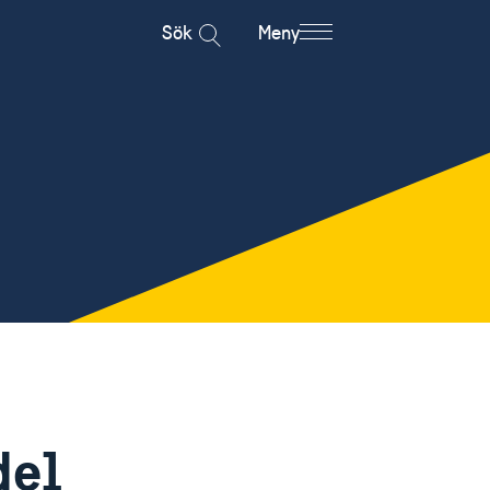
Sök
Meny
del