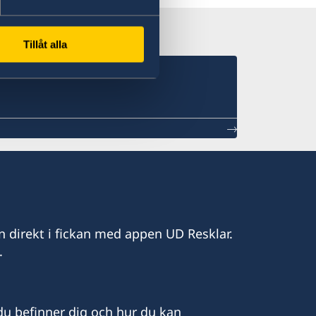
Tillåt alla
n direkt i fickan med appen UD Resklar.
.
u befinner dig och hur du kan