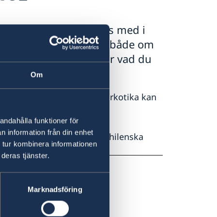
dig utomlands bör tas med i
r du något att visa upp både om
 och om tullen undrar vad du
Om
kemedel som anses vara narkotika kan
77.se.
andahålla funktioner för
n information från din enhet
inresa med läkemedel med chilenska
 tur kombinera informationen
deras tjänster.
Marknadsföring