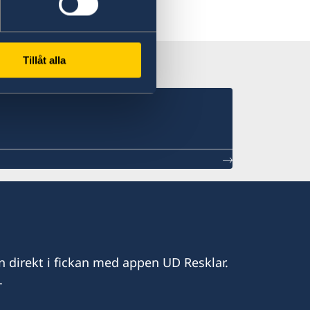
Tillåt alla
n direkt i fickan med appen UD Resklar.
.