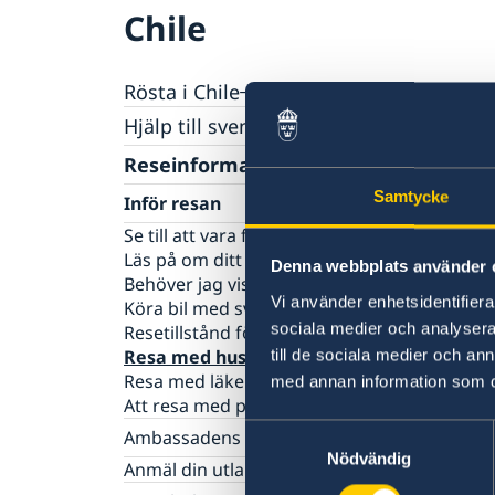
Chile
Rösta i Chile
Hjälp till svenskar i Chile
Rösta i Chile
Reseinformation
Pass och nationellt id-kort
Samtycke
Inför resan
Checklista för vuxna
Medborgarskap
Se till att vara försäkrad
Checklista för minderåriga
Läs på om ditt resmål
Registrering och anmälan om namn
Pension och levnadsintyg
Denna webbplats använder 
Samordningsnummer
Behöver jag visum?
Anmälan om svenskt medborgarskap för ba
Nationellt id-kort
Ansökan om pension
Gifta sig
Vi använder enhetsidentifierar
Köra bil med svenskt körkort
Förlora eller behålla svenskt medborgarska
Förnyelse av körkort
Levnadsintyg
Skilja sig
sociala medier och analysera 
Resetillstånd för minderåriga
Dubbelt medborgarskap
Provisoriskt pass
Intyg om svensk pension
Apostille, legaliseringar och intyg
till de sociala medier och a
Resa med husdjur
Förlust av pass
Översättningar
Resa med läkemedel
med annan information som du 
Registrera adress i utlandet
Att resa med psykisk ohälsa
Dödsfall
Samtyckesval
Ambassadens reseinformation
Arv i internationella situationer
Nödvändig
Aktuella händelser
Anmäl din utlandsvistelse
Juridisk hjälp
Allmänna säkerhetsläget