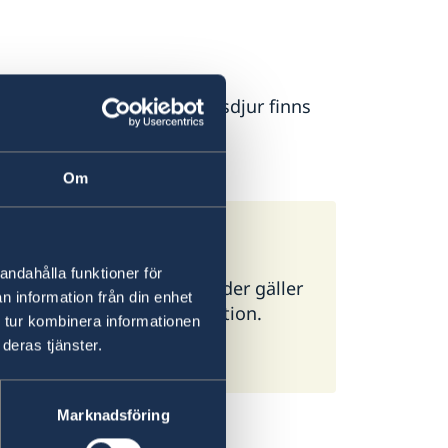
till och från Chile med husdjur finns
och växtarter.
Om
andahålla funktioner för
ör alla länder. I vissa länder gäller
n information från din enhet
g ambassad för mer information.
 tur kombinera informationen
deras tjänster.
Marknadsföring