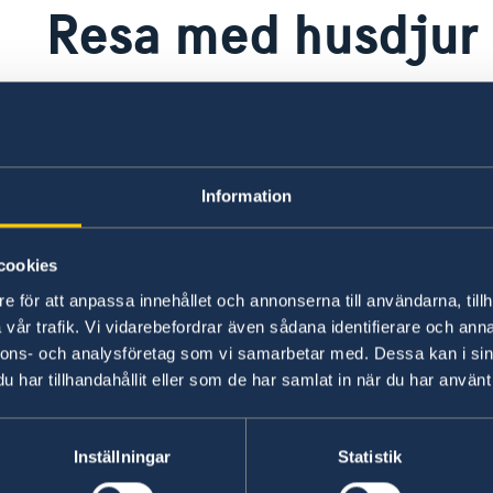
Resa med husdjur
Information om vad som krävs för in och utresa 
på chilenska jordbruksverkets hemsida:
In- eller utträde för husdjur och skyddade djur- 
Information
Resa med husdjur
cookies
rn
e för att anpassa innehållet och annonserna till användarna, tillh
p
Här finns grundläggande information som gäller f
vår trafik. Vi vidarebefordrar även sådana identifierare och anna
dessutom ytterligare villkor. Kontakta ansvari
nnons- och analysföretag som vi samarbetar med. Dessa kan i sin
har tillhandahållit eller som de har samlat in när du har använt 
Läs mer
Inställningar
Statistik