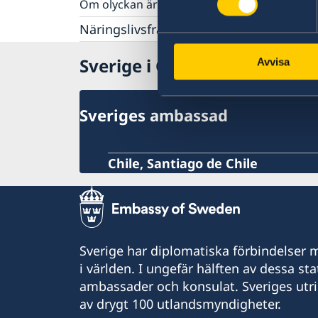
Om olyckan är framme
Ursprungssökning för adopterade
In- och utresebestämmelser
Polisanmälan
Näringslivsfrämjande
Hälso- och sjukvård
Förlust av pass eller bankkort
Naturförhållanden och katastrofer
Business Sweden
Överföring av pengar
Sverige i Chile
Lokala lagar och sedvänjor
Avvisa
Svenska Handelskammaren i Chile
Uppsöka sjukhus eller läkare
Kriminalitet och personlig säkerhet
Handelsstatistik
Kontakt med försäkringsbolag
Trafiksäkerhet
Anmäla handelshinder
Terrorism
Sveriges ambassad
Chile, Santiago de Chile
Sverige har diplomatiska förbindelser me
i världen. I ungefär hälften av dessa sta
ambassader och konsulat. Sveriges utr
av drygt 100 utlandsmyndigheter.