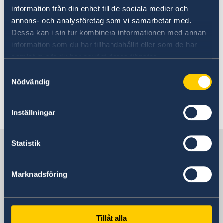
Trafiksäkerhet
och eventuellt visum.
Anmäla handelshinder
information från din enhet till de sociala medier och
Terrorism
Planera din reseekonomi så att dina
annons- och analysföretag som vi samarbetar med.
pengar räcker under hela utlandsvistelsen
Dessa kan i sin tur kombinera informationen med annan
information som du har tillhandahållit eller som de har
samt för hemresa.
samlat in när du har använt deras tjänster.
Om att resa med psykisk ohälsa -
Samtyckesval
Regeringen.se
Nödvändig
Senast uppdaterad 10 okt. 2018, 11.35
Inställningar
Sverige i Chile
Statistik
Marknadsföring
Sveriges ambassad
Chile, Santiago de Chile
Tillåt alla