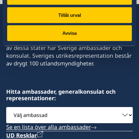
Tillåt urval
Sverige har diplomatiska förbindelser med i
Avvisa
stort sett alla stater i världen. I ungefär hälften
av dessa stater har Sverige ambassader och
konsulat. Sveriges utrikesrepresentation består
av drygt 100 utlandsmyndigheter.
Hitta ambassader, generalkonsulat och
representationer:
Välj
ambassad
Se en lista över alla ambassader
UD Resklar