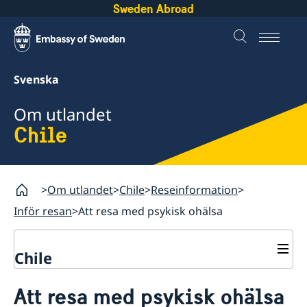
Sweden Abroad
Svenska
Om utlandet
Chile
Om utlandet
Chile
Reseinformation
Inför resan
Att resa med psykisk ohälsa
Chile
Rösta i Chile
Att resa med psykisk ohälsa
Hjälp till svenskar i Chile