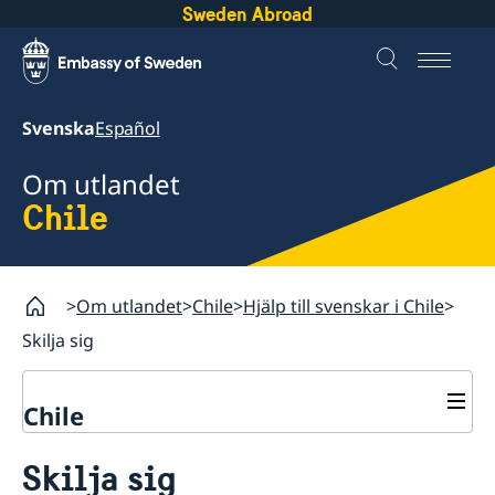
Sweden Abroad
Svenska
Español
Om utlandet
Chile
Om utlandet
Chile
Hjälp till svenskar i Chile
Skilja sig
Chile
Rösta i Chile
Skilja sig
Hjälp till svenskar i Chile