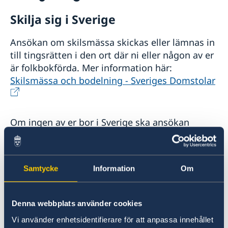
Rösta i Chile
Skilja sig i Sverige
Pass och nationellt id-kort
Checklista för vuxna
Medborgarskap
Ansökan om skilsmässa skickas eller lämnas in
Checklista för minderåriga
till tingsrätten i den ort där ni eller någon av er
Registrering och anmälan om namn
Pension och levnadsintyg
Samordningsnummer
Anmälan om svenskt medborgarskap för barn
är folkbokförda. Mer information här:
Nationellt id-kort
Ansökan om pension
Gifta sig
Förlora eller behålla svenskt medborgarskap
Skilsmässa och bodelning - Sveriges Domstolar
Förnyelse av körkort
Levnadsintyg
Skilja sig
Dubbelt medborgarskap
Provisoriskt pass
Intyg om svensk pension
Apostille, legaliseringar och intyg
Förlust av pass
Översättningar
Registrera adress i utlandet
Om ingen av er bor i Sverige ska ansökan
Dödsfall
skickas till Stockholms tingsrätt. Mer
Arv i internationella situationer
information här:
Juridisk hjälp
Skilsmässa - Stockholms tingsrätt
Ursprungssökning för adopterade
Samtycke
Information
Om
Reseinformation
Kontaktuppgifter till tingsrätten finner ni här:
Näringslivsfrämjande
Inför resan
Kontakt - Stockholms tingsrätt
Denna webbplats använder cookies
Se till att vara försäkrad
Business Sweden
Ambassadens reseinformation
Vi använder enhetsidentifierare för att anpassa innehållet
Läs på om ditt resmål
Svenska Handelskammaren i Chile