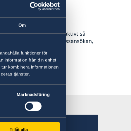
t vart femte år.
Om
rsonnummer) som blivit inaktivt så
 det i samband med din passansökan,
andahålla funktioner för
n information från din enhet
r du
här.
 tur kombinera informationen
deras tjänster.
Marknadsföring
Tillåt alla