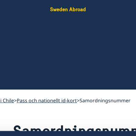
Sweden Abroad
i Chile
Pass och nationellt id-kort
Samordningsnummer
Samordningsnum