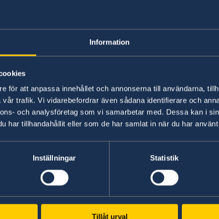
Ett samordningsnummer blir automatiskt inaktiv
Information
Har du ett samordningsnummer (istället för pe
måste ambassaden ansöka om att återaktivera
cookies
vilket förlänger handläggningstiden något.
e för att anpassa innehållet och annonserna till användarna, tillh
vår trafik. Vi vidarebefordrar även sådana identifierare och anna
rn
Mer infomation om samordningsnummer finne
nnons- och analysföretag som vi samarbetar med. Dessa kan i sin
p
har tillhandahållit eller som de har samlat in när du har använt 
Senast uppdaterad 21 apr. 2023, 09.06
Inställningar
Statistik
Tillåt urval