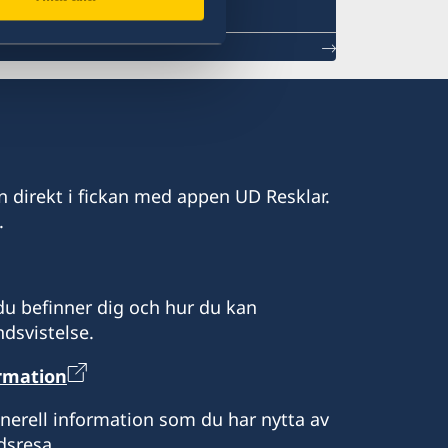
n direkt i fickan med appen UD Resklar.
.
u befinner dig och hur du kan
dsvistelse.
ormation
enerell information som du har nytta av
dsresa.