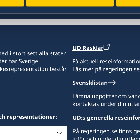
UD Resklar
d i stort sett alla stater
ter har Sverige
Få aktuell reseinformatio
ikesrepresentation består
Läs mer på regeringen.se
Svensklistan
Lämna uppgifter om var d
kontaktas under din utlan
ch representationer:
UD:s generella reseinf
På regeringen.se finns g
inför och under din utlan