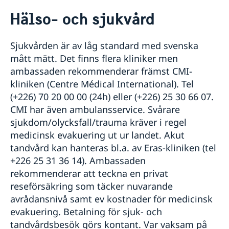
Rösta i Burkina Faso
Hälso- och sjukvård
Hjälp till svenskar i Burkina Faso
Rösta i Burkina Faso
Reseinformation
Sjukvården är av låg standard med svenska
Akut hjälp
Ambassadens reseinformation
mått mätt. Det finns flera kliniker men
Hemtransport
Pass i Burkina Faso
Aktuella händelser
ambassaden rekommenderar främst CMI-
Larmcentraler
Allmänna säkerhetsläget
kliniken (Centre Médical International). Tel
Terrorism
(+226) 70 20 00 00 (24h) eller (+226) 25 30 66 07.
Hälso- och sjukvård
CMI har även ambulansservice. Svårare
Naturförhållanden och katastrofer
sjukdom/olycksfall/trauma kräver i regel
In- och utresebestämmelser
medicinsk evakuering ut ur landet. Akut
Kriminalitet och personlig säkerhet
tandvård kan hanteras bl.a. av Eras-kliniken (tel
Trafiksäkerhet
+226 25 31 36 14). Ambassaden
Om olyckan är framme
rekommenderar att teckna en privat
reseförsäkring som täcker nuvarande
avrådansnivå samt ev kostnader för medicinsk
evakuering. Betalning för sjuk- och
tandvårdsbesök görs kontant. Var vaksam på