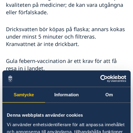
kvaliteten på mediciner; de kan vara utgångna
eller förfalskade.
Dricksvatten bör köpas på flaska; annars kokas
under minst 5 minuter och filtreras.
Kranvattnet är inte drickbart.
Gula febern-vaccination är ett krav för att få
resa in i landet.
Det finns inte längre krav på nyligt PCR-test
eller covid-vaccinationsbevis för in- och utresa
Samtycke
Information
Om
till/från Burkina Faso.
Denna webbplats använder cookies
Malaria är mycket vanligt förekommande
(endemiskt), särskilt under regnperioden juni-
Vi använder enhetsidentifierare för att anpassa innehållet
oktober. Malariaprofylax och användning av
och annonserna till användarna, tillhandahålla funktioner