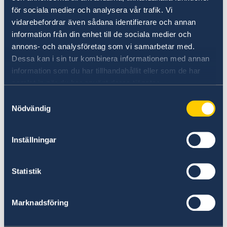
myggnät/myggstift/heltäckande kläder
för sociala medier och analysera vår trafik. Vi
rekommenderas. Även den myggburna
vidarebefordrar även sådana identifierare och annan
information från din enhet till de sociala medier och
sjukdomen dengue-feber förekommer. Om du
annons- och analysföretag som vi samarbetar med.
får influensaliknande symptom som ihållande
Dessa kan i sin tur kombinera informationen med annan
hög feber och värk i kroppen bör du uppsöka
information som du har tillhandahållit eller som de har
läkare för att kontrollera om du smittats av
samlat in när du har använt deras tjänster.
malaria/dengue-feber.
Samtyckesval
Nödvändig
Sandstormar och sandvindar (Harmattan) från
Saharas öknar kan bidra till torrhosta, rinnande
ögon, allergiska reaktioner etc.
Inställningar
Meningit kan förekomma under torrperioden
Statistik
december-maj.
Marknadsföring
Se till att du är rätt vaccinerad innan avresa –
rådgör med sjukvården om vilka vaccinationer