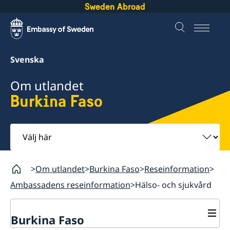
Sweden Abroad
Svenska
Om utlandet
Burkina Faso
Välj
här
Om utlandet
Burkina Faso
Reseinformation
Ambassadens reseinformation
Hälso- och sjukvård
Burkina Faso