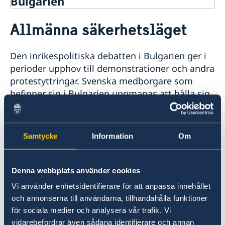
Bulgarien
Rösta i Bulgarien
Allmänna säkerhetsläget
Hjälp till svenskar i Bulgarien
Rösta i Bulgarien
Reseinformation
Den inrikespolitiska debatten i Bulgarien ger i
Pass i Bulgarien
Ambassadens reseinformation
perioder upphov till demonstrationer och andra
Samordningsnummer i Bulgarien
Legaliseringar/apostille
Allmänna säkerhetsläget
protestyttringar.
Svenska medborgare som
Gifta sig i Bulgarien
Terrorism
befinner sig i Bulgarien uppmanas att hålla sig
Naturförhållanden och katastrofer
informerade om läget samt följa den lokala
In- och utresebestämmelser
ordningsmaktens rekommendationer.
Hälso- och sjukvård
Försäkringsskydd
Samtycke
Information
Om
Lokala lagar och sedvänjor
Bulgarien är ett relativt tryggt och säkert EU-
Kriminalitet och personlig säkerhet
land att resa i. Bulgariens regering uppger att
Trafiksäkerhet
Denna webbplats använder cookies
inga direkta hot har riktats mot landet.
Övrigt
Säkerheten är dock höjd vid offentliga
Vi använder enhetsidentifierare för att anpassa innehållet
Service för svenska företag i Bulgarien
byggnader och vid större evenemang.
och annonserna till användarna, tillhandahålla funktioner
för sociala medier och analysera vår trafik. Vi
vidarebefordrar även sådana identifierare och annan