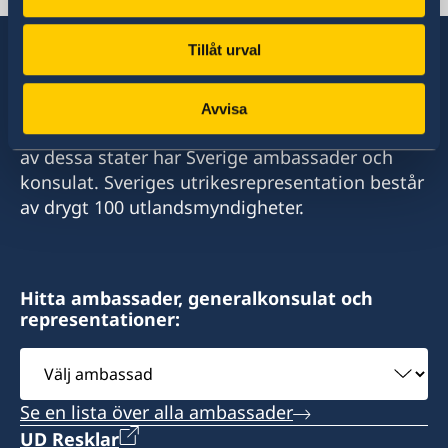
Sofia
TELEFONNUMMER
Tillåt urval
+359 2 4177178
Sverige har diplomatiska förbindelser med i
Avvisa
E-POSTADRESS
stort sett alla stater i världen. I ungefär hälften
av dessa stater har Sverige ambassader och
sofia.swecons@consulateofsweden.eu
konsulat. Sveriges utrikesrepresentation består
Honorary Consulate General of Sweden
av drygt 100 utlandsmyndigheter.
c/o Royal Danish Embassy
54, Dondukov Blvd.
BG-1504 SOFIA
Hitta ambassader, generalkonsulat och
representationer:
Välj
ambassad
Visits to the Honorary Consulate are by
Se en lista över alla ambassader
appointment only. The Honorary Consulate
UD Resklar