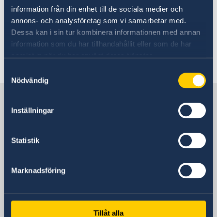
Besökare i Bulgarien bör hålla sig uppdaterade
information från din enhet till de sociala medier och
om situationen i landet genom information via
annons- och analysföretag som vi samarbetar med.
bland annat medier samt vara vaksamma och
Dessa kan i sin tur kombinera informationen med annan
undvika större folksamlingar.
information som du har tillhandahållit eller som de har
samlat in när du har använt deras tjänster.
Senast uppdaterad 03 aug. 2026, 11.39
Samtyckesval
Nödvändig
Sverige i Bulgarien
Inställningar
Sveriges ambassad
Statistik
Bulgarien, Stockholm
Marknadsföring
Svenska konsulat
Tillåt alla