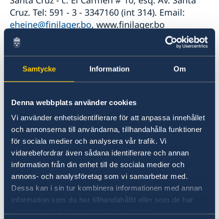
Cruz. Tel: 591 - 3 - 3347160 (int 314). Email:
eheine@finilager.bo
, www.finilager.bo
Representación/Marca sueca comercializada:
SKF
Samtycke
Information
Om
HANSA Ltda
Denna webbplats använder cookies
Vi använder enhetsidentifierare för att anpassa innehållet
La Paz - C. Yanacocha esq. Mercado #1004. Tel:
och annonserna till användarna, tillhandahålla funktioner
591 - 2 – 2149800. Email:
för sociala medier och analysera vår trafik. Vi
rtamayo@hansa.com.bo
, www.hansa.com.bo
vidarebefordrar även sådana identifierare och annan
information från din enhet till de sociala medier och
Representación/Marca sueca comercializada:
annons- och analysföretag som vi samarbetar med.
HUSQVARNA
Dessa kan i sin tur kombinera informationen med annan
information som du har tillhandahållit eller som de har
INBUSTRADE
samlat in när du har använt deras tjänster.