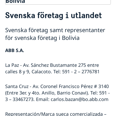
Bolivia
Hjälp till svenskar i Bolivia
Svenska företag i utlandet
Larmcentraler
Rösta i Bolivia 2026
Pass i Bolivia
Reseinformation
Svenska företag samt representanter
Provisoriskt pass
Medborgarskap
Service för svenska företag
Ambassadens reseinformation
för svenska företag i Bolivia
Samordningsnummer
Levnadsintyg
Aktuella händelser
Tjänster som erbjuds av svenska ambassaden
Registrera nyfödd utomlands
Förnyelse av samordningsnummer
Dödsfall i Bolivia
Allmänna säkerhetsläget
Svenska företag i utlandet
Förlora och behålla svenskt medborgarskap
Anmälan om medborgarskap för barn födda utom­
ABB S.A.
Avgifter
Terrorism
Antikorruption
Dubbelt medborgarskap
lands före 1 april 2015 med svensk pappa
Legaliseringar i Bolivia
Naturförhållanden och katastrofer
In- och utresebestämmelser
La Paz - Av. Sánchez Bustamante 275 entre
Hälso- och sjukvård
calles 8 y 9, Calacoto. Tel: 591 - 2 – 2776781
Lokala lagar och sedvänjor
Kriminalitet och personlig säkerhet
Santa Cruz - Av. Coronel Francisco Pérez # 3140
Trafiksäkerhet
(Entre 3er. y 4to. Anillo, Barrio Conavi). Tel: 591 -
3 – 33467273. Email: carlos.bazan@bo.abb.com
Representación/Marca sueca comercializada –