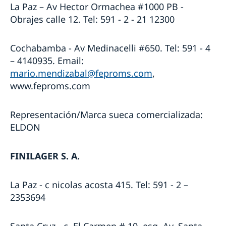
La Paz – Av Hector Ormachea #1000 PB -
Obrajes calle 12. Tel: 591 - 2 - 21 12300
Cochabamba - Av Medinacelli #650. Tel: 591 - 4
– 4140935. Email:
mario.mendizabal@feproms.com
,
www.feproms.com
Representación/Marca sueca comercializada:
ELDON
FINILAGER S. A.
La Paz - c nicolas acosta 415. Tel: 591 - 2 –
2353694
Santa Cruz - c. El Carmen # 10, esq. Av. Santa