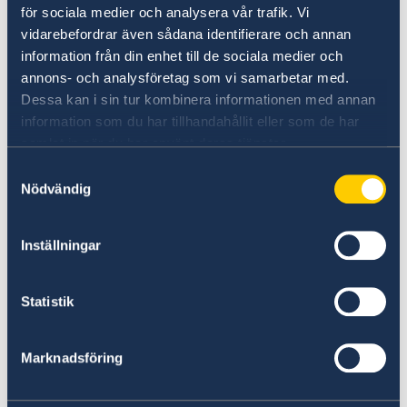
för sociala medier och analysera vår trafik. Vi
Larmcentralen: +45 70 10 50 50
vidarebefordrar även sådana identifierare och annan
E-post: sos@sos.eu
information från din enhet till de sociala medier och
www.sos.eu/se/
annons- och analysföretag som vi samarbetar med.
Dessa kan i sin tur kombinera informationen med annan
Falck Global Assistance
information som du har tillhandahållit eller som de har
Ostmästargränd 5, Box 90322
samlat in när du har använt deras tjänster.
SE-120 40 Årsta
Samtyckesval
Tel: + 46 8 587 717 17
Nödvändig
E-post: fga@falck.se
www.falckglobalassistance.com/
Inställningar
Euro-Center Prague
Krizikova 36a
Statistik
CZ-186 00 Prag 8
Tel: +420 221 860 619
Marknadsföring
E-post: help@euro-center.com
www.euro-center.com