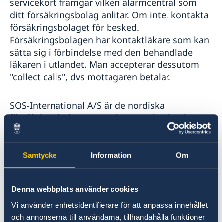
servicekort framgår vilken alarmcentral som
Lokala lagar och sedvänjor
Kriminalitet och personlig säkerhet
ditt försäkringsbolag anlitar. Om inte, kontakta
Trafiksäkerhet
försäkringsbolaget för besked.
Försäkringsbolagen har kontaktläkare som kan
sätta sig i förbindelse med den behandlade
läkaren i utlandet. Man accepterar dessutom
"collect calls", dvs mottagaren betalar.
SOS-International A/S är de nordiska
försäkringsbolagens serviceorganisation i
samband med utlandsskador. Syftet med
verksamheten är att hjälpa utlandsresenärer på
de nordiska försäkringsbolagens vägnar.
Samtycke
Information
Om
SOS International A/S
Denna webbplats använder cookies
Nitivej 6
Vi använder enhetsidentifierare för att anpassa innehållet
DK-2000 Fredriksberg
och annonserna till användarna, tillhandahålla funktioner
Tel: +45 70 10 50 55