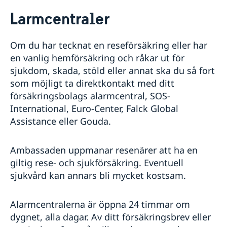
Hjälp till svenskar i Bolivia
Larmcentraler
Larmcentraler
Pass i Bolivia
Om du har tecknat en reseförsäkring eller har
Provisoriskt pass
Medborgarskap
en vanlig hemförsäkring och råkar ut för
Samordningsnummer
Levnadsintyg
sjukdom, skada, stöld eller annat ska du så fort
Registrera nyfödd utomlands
Förnyelse av samordningsnummer
Dödsfall i Bolivia
som möjligt ta direktkontakt med ditt
Förlora och behålla svenskt medborgarskap
Anmälan om medborgarskap för barn födda utom­
Avgifter
försäkringsbolags alarmcentral, SOS-
Dubbelt medborgarskap
lands före 1 april 2015 med svensk pappa
Legaliseringar i Bolivia
International, Euro-Center, Falck Global
Rösta i Bolivia 2026
Assistance eller Gouda.
Reseinformation
Service för svenska företag
Ambassadens reseinformation
Ambassaden uppmanar resenärer att ha en
giltig rese- och sjukförsäkring. Eventuell
Aktuella händelser
Tjänster som erbjuds av svenska ambassaden
Allmänna säkerhetsläget
sjukvård kan annars bli mycket kostsam.
Svenska företag i utlandet
Terrorism
Antikorruption
Naturförhållanden och katastrofer
Alarmcentralerna är öppna 24 timmar om
In- och utresebestämmelser
dygnet, alla dagar. Av ditt försäkringsbrev eller
Hälso- och sjukvård