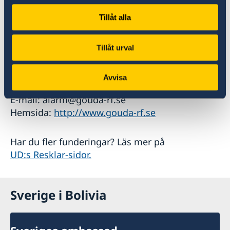
Tillåt alla
Goudas Alarmcentral
A.C Meyers Vænge 9
Tillåt urval
2450 København
SV Danmark Telefon: + 45 33 15 60 60
Avvisa
Telefax: + 45 33 15 60 61
E-mail: alarm@gouda-rf.se
Hemsida:
http://www.gouda-rf.se
Har du fler funderingar? Läs mer på
UD:s Resklar-sidor.
Sverige i Bolivia