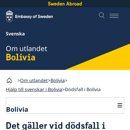
Sweden Abroad
Svenska
Om utlandet
Bolivia
Om utlandet
Bolivia
Hjälp till svenskar i Bolivia
Dödsfall i Bolivia
Bolivia
Hjälp till svenskar i Bolivia
Det gäller vid dödsfall i
Larmcentraler