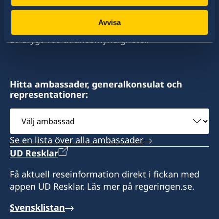
stort sett alla stater i världen. I ungefär hälften
av dessa stater har Sverige ambassader och
Avvisa
konsulat. Sveriges utrikesrepresentation består
av drygt 100 utlandsmyndigheter.
Hitta ambassader, generalkonsulat och
representationer:
Välj
ambassad
Se en lista över alla ambassader
UD Resklar
Få aktuell reseinformation direkt i fickan med
appen UD Resklar. Läs mer på regeringen.se.
Svensklistan