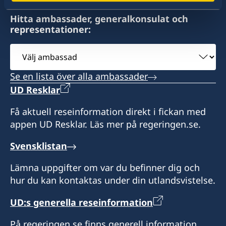
Öppettider
Hitta ambassader, generalkonsulat och
måndag-fredag 09.00-17.00
representationer:
Tel: +975 2 33 6611
Välj
Honorärkonsul
ambassad
Se en lista över alla ambassader
Mrs Phub Zam
UD Resklar
Få aktuell reseinformation direkt i fickan med
appen UD Resklar. Läs mer på regeringen.se.
Svensklistan
Lämna uppgifter om var du befinner dig och
hur du kan kontaktas under din utlandsvistelse.
UD:s generella reseinformation
På regeringen.se finns generell information