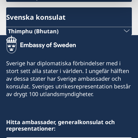
Svenska konsulat
Thimphu (Bhutan)
E-post:
bhutan@consulateofsweden.in
Sverige har diplomatiska förbindelser med i
Sveriges honorärkonsulat i Thimphu
stort sett alla stater i världen. I ungefär hälften
4th Floor, Yarkay Complex, Near Clock Tower
av dessa stater har Sverige ambassader och
Norzin Lam
konsulat. Sveriges utrikesrepresentation består
Thimphu
av drygt 100 utlandsmyndigheter.
Bhutan
Öppettider
Hitta ambassader, generalkonsulat och
måndag-fredag 09.00-17.00
representationer:
Tel: +975 2 33 6611