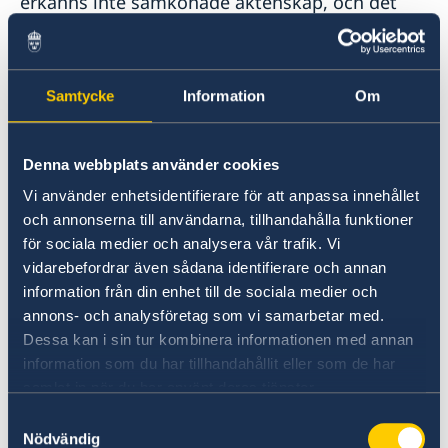
erkänns inte samkönade äktenskap, och det
finns inget juridiskt erkännande av
transpersoner.
Samtycke
Information
Om
Narkotikabrott betraktas som allvarliga i
Bhutan och kan leda till stränga straff, inklusive
långa fängelsestraff och höga böter.
Denna webbplats använder cookies
Vi använder enhetsidentifierare för att anpassa innehållet
Det var olagligt att sälja eller köpa
och annonserna till användarna, tillhandahålla funktioner
tobaksprodukter i Bhutan fram till 2020. Det är
för sociala medier och analysera vår trafik. Vi
nu lagligt, men rökning ses fortfarande inte
vidarebefordrar även sådana identifierare och annan
som något positivt. Var noga med var du röker
information från din enhet till de sociala medier och
– till exempel kan rökning nära religiösa platser
annons- och analysföretag som vi samarbetar med.
vara stötande. Läs mer om införsel av
Dessa kan i sin tur kombinera informationen med annan
produkter som tobak hos lokala myndigheter:
information som du har tillhandahållit eller som de har
Department of Revenue & Customs
.
samlat in när du har använt deras tjänster.
Samtyckesval
Nödvändig