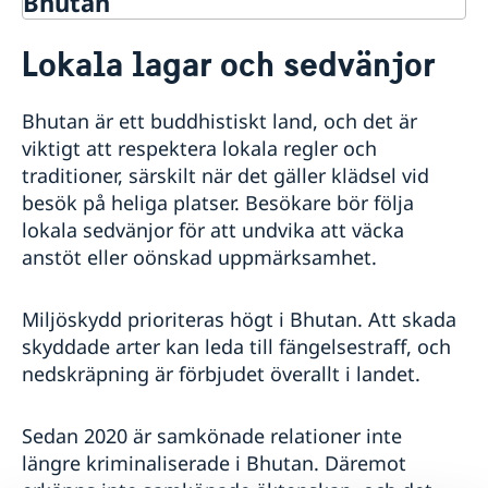
Bhutan
Rösta i Bhutan
Lokala lagar och sedvänjor
Hjälp till svenskar i Bhutan
Rösta i Bhutan
Reseinformation
Bhutan är ett buddhistiskt land, och det är
Advokatlista
Ambassadens reseinformation
Akut hjälp
viktigt att respektera lokala regler och
Pass i Bhutan
Aktuella händelser
traditioner, särskilt när det gäller klädsel vid
Allmänna säkerhetsläget
besök på heliga platser. Besökare bör följa
Terrorism
lokala sedvänjor för att undvika att väcka
Naturförhållanden och katastrofer
anstöt eller oönskad uppmärksamhet.
In- och utresebestämmelser
Hälso- och sjukvård
Lokala lagar och sedvänjor
Miljöskydd prioriteras högt i Bhutan. Att skada
Kriminalitet och personlig säkerhet
skyddade arter kan leda till fängelsestraff, och
Trafiksäkerhet
nedskräpning är förbjudet överallt i landet.
Allmänna råd till svenskar
Sedan 2020 är samkönade relationer inte
längre kriminaliserade i Bhutan. Däremot