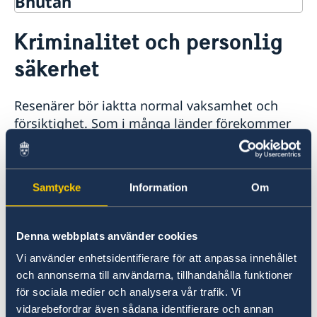
Bhutan
Rösta i Bhutan
Kriminalitet och personlig
Hjälp till svenskar i Bhutan
säkerhet
Rösta i Bhutan
Reseinformation
Advokatlista
Ambassadens reseinformation
Akut hjälp
Resenärer bör iaktta normal vaksamhet och
Pass i Bhutan
Aktuella händelser
försiktighet. Som i många länder förekommer
Allmänna säkerhetsläget
det dock rån och stölder.
Terrorism
Naturförhållanden och katastrofer
In- och utresebestämmelser
Resenärer rekommenderas att bära med sig
Samtycke
Information
Om
Hälso- och sjukvård
sitt pass, då det förekommit att resenärer
Lokala lagar och sedvänjor
tagits till förhör för att de inte kunnat
Kriminalitet och personlig säkerhet
identifiera sig.
Trafiksäkerhet
Denna webbplats använder cookies
Allmänna råd till svenskar
Vi använder enhetsidentifierare för att anpassa innehållet
Det förekommer även att resenärer blivit
och annonserna till användarna, tillhandahålla funktioner
förhörda då de tagit foton i särskilda områden
för sociala medier och analysera vår trafik. Vi
eller av särskilda byggnader i landet. Fråga din
vidarebefordrar även sådana identifierare och annan