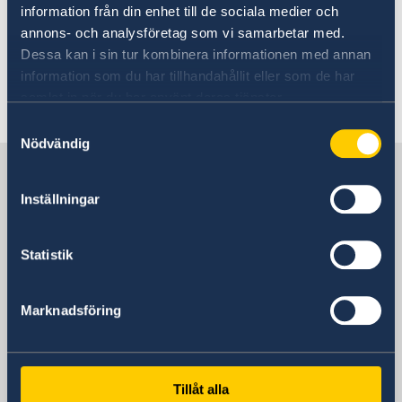
lokala guide innan du tar bilder eller filmar
information från din enhet till de sociala medier och
inuti exempelvis tempel, kloster eller andra
annons- och analysföretag som vi samarbetar med.
Dessa kan i sin tur kombinera informationen med annan
religiösa byggnader.
information som du har tillhandahållit eller som de har
samlat in när du har använt deras tjänster.
Senast uppdaterad 08 jan. 2026, 09.30
Samtyckesval
Nödvändig
Sverige i Bhutan
Inställningar
Sveriges ambassad
Statistik
Indien, New Delhi
Marknadsföring
Svenska konsulat
Tillåt alla
Thimphu (Bhutan)