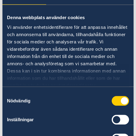
Terrorism
hittar du hos
Migrationsverket
.
Naturförhållanden och katastrofer
In- och utresebestämmelser
Denna webbplats använder cookies
Du kan lämna in din ansökan på ambassaden i
Hälso- och sjukvård
Bryssel genom att boka tid
Resa i landet
Vi använder enhetsidentifierare för att anpassa innehållet
Lokala lagar och sedvänjor
via länken på ambassadens hemsida
.
och annonserna till användarna, tillhandahålla funktioner
Kriminalitet och personlig säkerhet
för sociala medier och analysera vår trafik. Vi
Trafiksäkerhet
vidarebefordrar även sådana identifierare och annan
Om du är på besök i Sverige kan du skicka din
Övriga upplysningar
information från din enhet till de sociala medier och
ansökan till:
annons- och analysföretag som vi samarbetar med.
Dessa kan i sin tur kombinera informationen med annan
Migrationsverket
information som du har tillhandahållit eller som de har
Medborgarskapsenheten
samlat in när du har använt deras tjänster.
601 70 Norrköping
Samtyckesval
Nödvändig
Du betalar ingen avgift när du ansöker om att
få behålla ditt svenska medborgarskap.
Inställningar
Senast uppdaterad 18 feb. 2026, 13.49