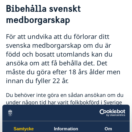
Bibehålla svenskt
Hjälp till svenskar i Belgien
medborgarskap
Rösta i Belgien
Pass i Belgien
Samordningsnummer
Födelsebevis, vigselbevis, intyg om civilstånd
För att undvika att du förlorar ditt
Provisoriskt pass
Legaliseringar/apostille
svenska medborgarskap om du är
Hjälp kring medborgarskap
född och bosatt utomlands kan du
Bibehålla svenskt medborgarskap
ansöka om att få behålla det. Det
Registrera nyfödd
måste du göra efter 18 års ålder men
Arv i internationella situationer
Svenska organisationer och föreningar i Belgien
innan du fyller 22 år.
Avgifter
Gifta sig i Belgien
Du behöver inte göra en sådan ansökan om du
Reseinformation
under någon tid har varit folkbokförd i Sverige
eller om du regelbundet besökt Sverige.
Ambassadens reseinformation
Aktuella händelser
Allmänna säkerhetsläget
Mer informatin och blankett för att ansöka
Samtycke
Information
Om