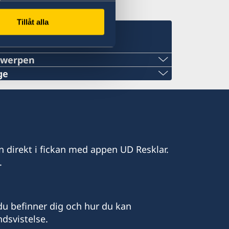
Tillåt alla
twerpen
ge
ers@gmail.com
n direkt i fickan med appen UD Resklar.
.
lycke.com
d frågor om konsulära ärenden i första
u befinner dig och hur du kan
veriges generalkonsulat i Bryssel.
dsvistelse.