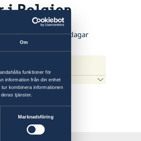
r i Belgien
orstid och under helgdagar
el: +46 8 405 5005.
Om
s
andahålla funktioner för
eringen.se
n information från din enhet
 tur kombinera informationen
on som gäller för alla länder och svar
deras tjänster.
nds. För vissa länder gäller dessutom
Marknadsföring
e