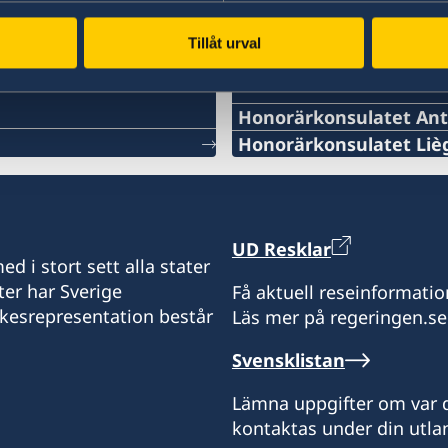
Tillåt urval
Svenska konsulat
Honorärkonsulatet An
TELEFONNUMMER
Honorärkonsulatet Liè
TELEFONNUMMER
+ 32 14 710741
+32 19 32 92 11
E-POSTADRESS
UD Resklar
TELEFONNUMMER
d i stort sett alla stater
swedish.consulate.fland
ter har Sverige
Få aktuell reseinformatio
+32 19 32 92 55
ikesrepresentation består
Läs mer på regeringen.se
30 bus 1, Bellekensstraat
BE-2400 MOL
E-POSTADRESS
Svensklistan
swedish.consulate@moln
Vänligen notera att du vi
Lämna uppgifter om var d
hand ska vända dig till S
kontaktas under din utlan
Besöksadress: