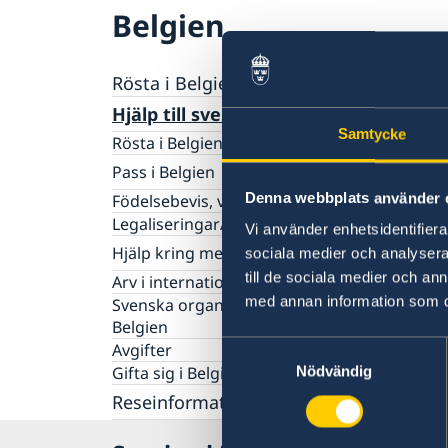
Belgien
Rösta i Belgien
Hjälp till svenskar i Belgien
Samtycke
Rösta i Belgien
Pass i Belgien
Denna webbplats använder 
Samordningsnummer
Födelsebevis, vigselbevis, intyg om civilstån
Provisoriskt pass
Legaliseringar/apostille
Vi använder enhetsidentifierar
Hjälp kring medborgarskap
sociala medier och analysera 
till de sociala medier och a
Bibehålla svenskt medborgarskap
Arv i internationella situationer
med annan information som du 
Registrera nyfödd
Svenska organisationer och föreningar i
Belgien
Samtyckesval
Avgifter
Gifta sig i Belgien
Nödvändig
Reseinformation
Ambassadens reseinformation