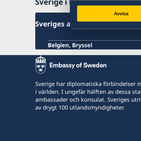
Sverige i Belgien
Aktuella händelser
Allmänna säkerhetsläget
Avvisa
Terrorism
Sveriges ambassad
Naturförhållanden och katastrofer
In- och utresebestämmelser
Hälso- och sjukvård
Belgien, Bryssel
Resa i landet
Lokala lagar och sedvänjor
Kriminalitet och personlig säkerhet
Trafiksäkerhet
Övriga upplysningar
Sverige har diplomatiska förbindelser me
i världen. I ungefär hälften av dessa sta
ambassader och konsulat. Sveriges utr
av drygt 100 utlandsmyndigheter.