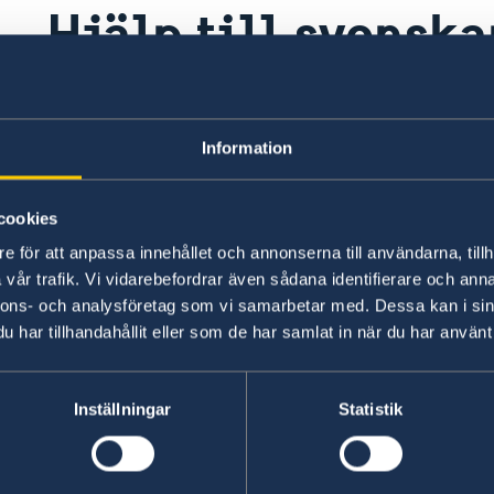
Hjälp till svenska
Akuta konsulära ärenden utanför kont
hänvisas till UD jourhavande. UD-jour t
Information
cookies
d
Generella frågor om hjälp utomland
e för att anpassa innehållet och annonserna till användarna, tillh
Frågor och svar om hjälp utomlands - på reg
vår trafik. Vi vidarebefordrar även sådana identifierare och anna
nnons- och analysföretag som vi samarbetar med. Dessa kan i sin
På regeringen.se finns grundläggande informati
har tillhandahållit eller som de har samlat in när du har använt 
på vanliga frågor om hjälp till svenskar utomla
ytterligare villkor.
Inställningar
Statistik
Hjälp till svenskar utomlands - på regeringen.s