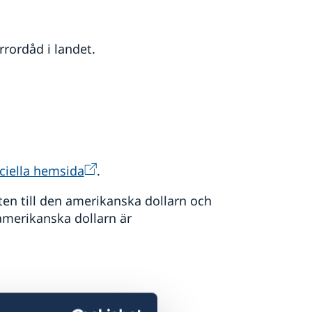
rrordåd i landet.
ciella hemsida
.
ten till den amerikanska dollarn och
amerikanska dollarn är