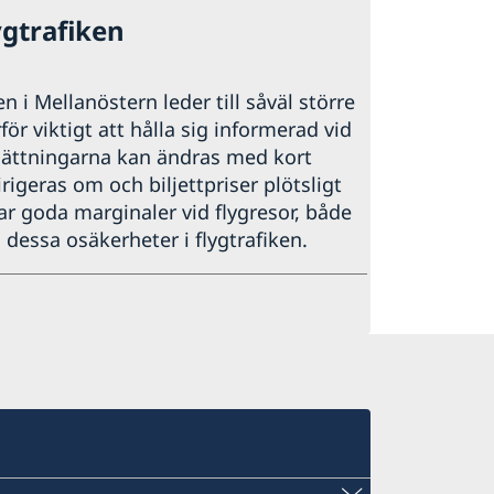
ygtrafiken
sen i Mellanöstern leder till såväl större
ör viktigt att hålla sig informerad vid
tsättningarna kan ändras med kort
irigeras om och biljettpriser plötsligt
har goda marginaler vid flygresor, både
 dessa osäkerheter i flygtrafiken.