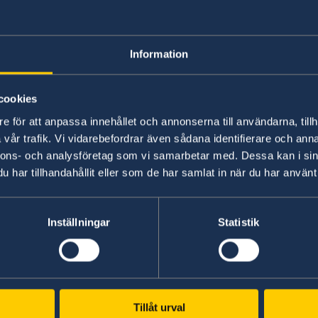
Landet har vänstertrafik. Registrerade taxibilar
medan mindre, privata "minivans" ofta är över
Information
förare.
cookies
Kriminalitet och personlig
e för att anpassa innehållet och annonserna till användarna, tillh
vår trafik. Vi vidarebefordrar även sådana identifierare och anna
Brottsligheten utgörs främst av småstölder och fi
nnons- och analysföretag som vi samarbetar med. Dessa kan i sin
våldtäkter, förekommer dock. Försiktighet ska al
har tillhandahållit eller som de har samlat in när du har använt 
värdesaker bör låsas in på hotellet.
Inställningar
Statistik
Lokala lagar och sedvänjor
Det är viktigt att respektera lokala lagar och se
Tillåt urval