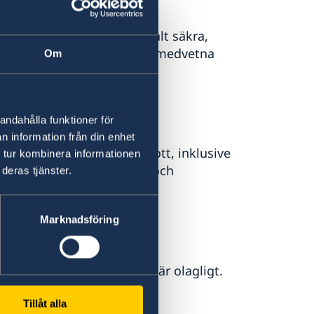
 och större bussar är normalt säkra,
fulla med mindre säkerhetsmedvetna
Om
 säkerhet
andahålla funktioner för
n information från din enhet
cktjuveri. Allvarligare brott, inklusive
 tur kombinera informationen
ltid iakttas, även dagtid, och
deras tjänster.
Marknadsföring
dvänjor. Bruk av marijuana är olagligt.
Tillåt alla