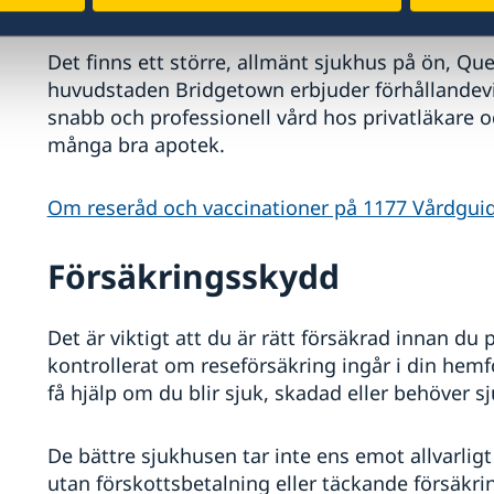
Hälso- och sjukvård
Det finns ett större, allmänt sjukhus på ön, Que
huvudstaden Bridgetown erbjuder förhållandevi
snabb och professionell vård hos privatläkare o
många bra apotek.
Om reseråd och vaccinationer på 1177 Vårdgui
Försäkringsskydd
Det är viktigt att du är rätt försäkrad innan du p
kontrollerat om reseförsäkring ingår i din hem
få hjälp om du blir sjuk, skadad eller behöver sj
De bättre sjukhusen tar inte ens emot allvarlig
utan förskottsbetalning eller täckande försäkrin