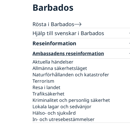
Barbados
Rösta i Barbados
Hjälp till svenskar i Barbados
Rösta i Barbados
Reseinformation
Pass utomlands
Ambassadens reseinformation
Förlust av pass
Legaliseringar/apostille
Aktuella händelser
Allmänna säkerhetsläget
Naturförhållanden och katastrofer
Terrorism
Resa i landet
Trafiksäkerhet
Kriminalitet och personlig säkerhet
Lokala lagar och sedvänjor
Hälso- och sjukvård
In- och utresebestämmelser