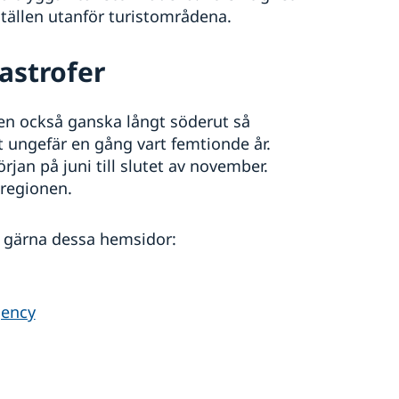
ställen utanför turistområdena.
astrofer
men också ganska långt söderut så
tt ungefär en gång vart femtionde år.
jan på juni till slutet av november.
regionen.
 gärna dessa hemsidor:
gency