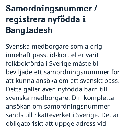
Samordningsnummer /
Hjälp till svenskar i Bangladesh
registrera nyfödda i
Rösta i Bangladesh
Avgifter
Bangladesh
Medborgaskap
Pass i Bangladesh
Svenska medborgare som aldrig
Samordningsnummer / registrera nyfödda i
Bangladesh
innehaft pass, id-kort eller varit
Körkort
folkbokförda i Sverige måste bli
Förlust av pass
beviljade ett samordningsnummer för
Pass för vuxna
Pass för barn
att kunna ansöka om ett svenskt pass.
Provisoriskt pass
Detta gäller även nyfödda barn till
Gifta sig utomlands i Bangladesh
svenska medborgare. Din kompletta
Legaliseringar
ansökan om samordningsnummer
Reseinformation
sänds till Skatteverket i Sverige. Det är
Utvecklingssamarbete
Ambassadens reseinformation
obligatoriskt att uppge adress vid
Aktuella händelser
Inför resan