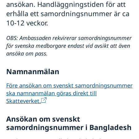
Allmänna säkerhetsläget
ansökan. Handläggningstiden för att
Terrorism
erhålla ett samordningsnummer är ca
Naturförhållanden och katastrofer
10-12 veckor.
In- och utresebestämmelser
Hälso- och sjukvård
Lagar och sedvänjor
OBS: Ambassaden rekvirerar samordningsnummer
Kriminalitet och personlig säkerhet
för svenska medborgare endast vid avsikt att även
Trafiksäkerhet
ansöka om pass.
Namnanmälan
Före ansökan om svenskt samordningsnummer
ska namnanmälan göras direkt till
Skatteverket.
Ansökan om svenskt
samordningsnummer i Bangladesh