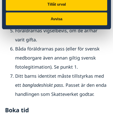
sjukhus, sjukhusets förlossningsjournal
Tillåt urval
"
Discharge Summary"
och
"Birth Registration
Avvisa
Certificate".
Föräldrarnas vigselbevis, om de är/har
varit gifta.
Båda föräldrarnas pass (eller för svensk
medborgare även annan giltig svensk
fotolegitimation). Se punkt 1.
Ditt barns identitet måste tillstyrkas med
ett
bangladeshiskt pass
. Passet är den enda
handlingen som Skatteverket godtar.
Boka tid