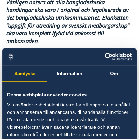
Vänligen notera att alla bangladeshiska
handlingar ska vara i original och legaliserade av
det bangladeshiska utrikesministeriet. Blanketten
"uppgift för utredning av svenskt medborgarskap"
ska vara komplett ifylld vid ankomst till
ambassaden.
Om ansökande är under 18 år måste minst
en av föräldrarna personligen inställa sig
Samtycke
Information
Om
på ambassaden tillsammans med barnet
på bokad tid. Det är rekommenderat att
Denna webbplats använder cookies
detta är den svenska medborgaren. Om
Vi använder enhetsidentifierare för att anpassa innehållet
den svenska medborgaren är bosatt i
och annonserna till användarna, tillhandahålla funktioner
för sociala medier och analysera vår trafik. Vi
Sverige krävs istället besök hos svensk
vidarebefordrar även sådana identifierare och annan
polismyndighet för uppvisande av giltig
information från din enhet till de sociala medier och