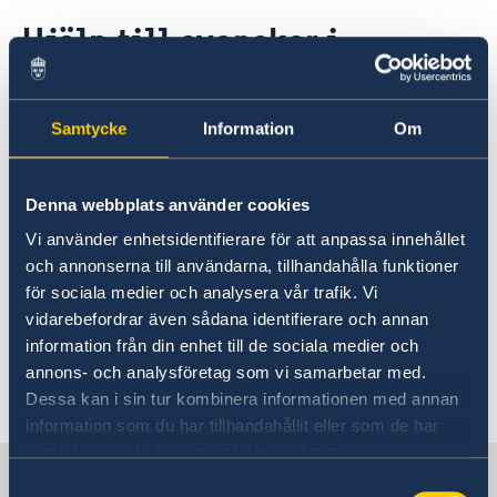
Rösta i Bangladesh
Hjälp till svenskar i
Hjälp till svenskar i Bangladesh
Bangladesh
Rösta i Bangladesh
Reseinformation
Avgifter
Utvecklingssamarbete
Ambassadens reseinformation
Medborgaskap
Samtycke
Information
Om
Ambassaden i Dhaka erbjuder
Aktuella händelser
Inför resan
Pass i Bangladesh
reseinformation och konsulär service
Allmänna säkerhetsläget
Samordningsnummer / registrera nyfödda i
Gifta sig utomlands i Bangladesh
Terrorism
till svenskar, före och under vistelsen i
Denna webbplats använder cookies
Bangladesh
Legaliseringar
Naturförhållanden och katastrofer
Körkort
Bangladesh.
Vi använder enhetsidentifierare för att anpassa innehållet
In- och utresebestämmelser
Förlust av pass
och annonserna till användarna, tillhandahålla funktioner
Hälso- och sjukvård
Pass för vuxna
för sociala medier och analysera vår trafik. Vi
Lagar och sedvänjor
Pass för barn
Generella frågor om hjälp
vidarebefordrar även sådana identifierare och annan
Kriminalitet och personlig säkerhet
Provisoriskt pass
utomlands
Trafiksäkerhet
information från din enhet till de sociala medier och
annons- och analysföretag som vi samarbetar med.
Frågor och svar om hjälp
Dessa kan i sin tur kombinera informationen med annan
utomlands - på regeringen.se
information som du har tillhandahållit eller som de har
samlat in när du har använt deras tjänster.
Sverige i Bangladesh
På regeringen.se finns grundläggande
Samtyckesval