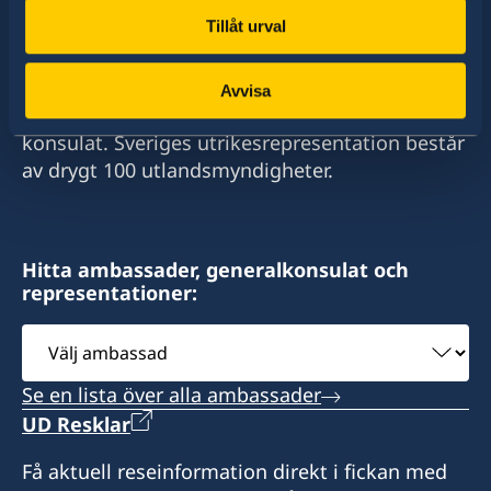
Tillåt urval
Sverige har diplomatiska förbindelser med i
stort sett alla stater i världen. I ungefär hälften
Avvisa
av dessa stater har Sverige ambassader och
konsulat. Sveriges utrikesrepresentation består
av drygt 100 utlandsmyndigheter.
Hitta ambassader, generalkonsulat och
representationer:
Välj
ambassad
Se en lista över alla ambassader
UD Resklar
Få aktuell reseinformation direkt i fickan med