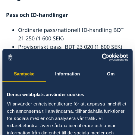
Rösta i Bangladesh
Avgifter
Pass och ID-handlingar
Medborgaskap
Pass i Bangladesh
Ordinarie pass/nationell ID-handling BDT
Samordningsnummer / registrera nyfödda i
Gifta sig utomlands i Bangladesh
21 250 (1 600 SEK)
Bangladesh
Legaliseringar
Provisoriskt pass BDT 23 020 (1 800 SEK)
Körkort
Reseinformation
Europeiska unionens provisoriska
Förlust av pass
Utvecklingssamarbete
Ambassadens reseinformation
Pass för vuxna
resehandling (ETD) BDT 23 900 (1 800 SEK)
Pass för barn
Aktuella händelser
Inför resan
Främlingspass BDT 9 950 (750 SEK)
Samtycke
Information
Om
Provisoriskt pass
Allmänna säkerhetsläget
Provisoriskt främlingspass BDT 6300 (500
Terrorism
SEK)
Naturförhållanden och katastrofer
Denna webbplats använder cookies
In- och utresebestämmelser
Hälso- och sjukvård
Vi använder enhetsidentifierare för att anpassa innehållet
Övrigt
Lagar och sedvänjor
och annonserna till användarna, tillhandahålla funktioner
Kriminalitet och personlig säkerhet
för sociala medier och analysera vår trafik. Vi
Utlämnande av pass eller nationellt
Trafiksäkerhet
vidarebefordrar även sådana identifierare och annan
identitetskort som utfärdats av annan
information från din enhet till de sociala medier och