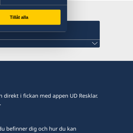
Tillåt alla
n direkt i fickan med appen UD Resklar.
.
u befinner dig och hur du kan
, tisdagar och torsdagar från 9:00 till