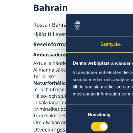
Bahrain
Rösta i Bahrain
Hjälp till svenskar i Bahrain
Rösta i Bahrain
Reseinformation
Samtycke
Pass i Bahrain
Ambassadens reseinformation
Hjälp kring medborgarskap
Aktuella händelser
Denna webbplats använder 
Om svenskt medborgarskap
Gifta sig utomlands
Allmänna säkerhetsläget
Vi använder enhetsidentifierar
Avgifter
Terrorism
Legaliseringar
sociala medier och analysera 
Naturförhållanden och katastrofer
till de sociala medier och a
In- och utresebestämmelser
med annan information som du 
Hälso- och sjukvård
Lokala lagar och sedvänjor
Samtyckesval
Kriminalitet och personlig säkerhet
Nödvändig
Trafiksäkerhet
Om olyckan är framme
Utvecklingssamarbete