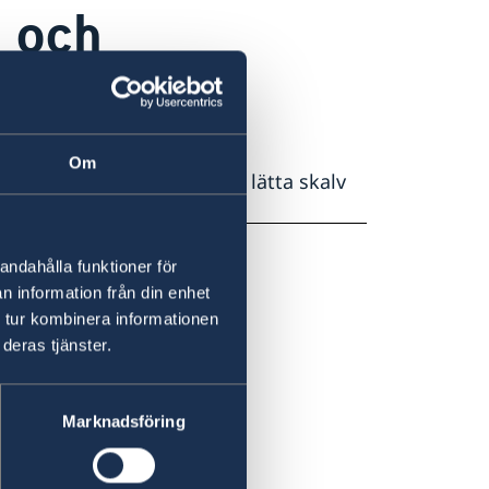
 och
Om
bbad zon. Det har hänt att lätta skalv
andahålla funktioner för
n information från din enhet
 tur kombinera informationen
deras tjänster.
Marknadsföring