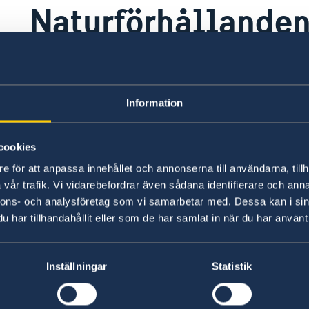
Naturförhållanden
katastrofer
Information
Bahrain ligger i utkanten av en jordbävningsdra
som inte förorsakat större skada har känts av.
cookies
e för att anpassa innehållet och annonserna till användarna, tillh
Senast uppdaterad 24 juli 2026, 09.37
vår trafik. Vi vidarebefordrar även sådana identifierare och anna
nnons- och analysföretag som vi samarbetar med. Dessa kan i sin
har tillhandahållit eller som de har samlat in när du har använt 
Inställningar
Statistik