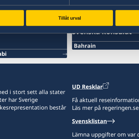
Tillåt urval
Svenska konsulat
Bahrain
abi
Tel
+973 17 339 799
E-Post
UD Resklar
d i stort sett alla stater
Swecon@batelco.com.bh
ter har Sverige
Få aktuell reseinformatio
ikesrepresentation består
Läs mer på regeringen.se
Fax
Svensklistan
+973 17 320 498
Lämna uppgifter om var d
Öppettider är på söndagar