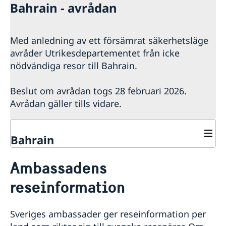
Bahrain - avrådan
Med anledning av ett försämrat säkerhetsläge
avråder Utrikesdepartementet från icke
nödvändiga resor till Bahrain.
Beslut om avrådan togs 28 februari 2026.
Avrådan gäller tills vidare.
Bahrain
Rösta i Bahrain
Ambassadens
Hjälp till svenskar i Bahrain
reseinformation
Rösta i Bahrain
Reseinformation
Pass i Bahrain
Ambassadens reseinformation
Hjälp kring medborgarskap
Sveriges ambassader ger reseinformation per
Aktuella händelser
Om olyckan är framme
Om svenskt medborgarskap
Gifta sig utomlands