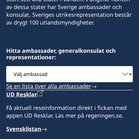
av dessa stater har Sverige ambassader och
Swecon@batelco.com.bh
konsulat. Sveriges utrikesrepresentation består
av drygt 100 utlandsmyndigheter.
Fax
+973 17 320 498
Öppettider är på söndagar, tisdagar och
Hitta ambassader, generalkonsulat och
representationer:
torsdagar från 9:00 till 12:00
Välj
ambassad
Se en lista över alla ambassader
UD Resklar
Få aktuell reseinformation direkt i fickan med
appen UD Resklar. Läs mer på regeringen.se.
Svensklistan