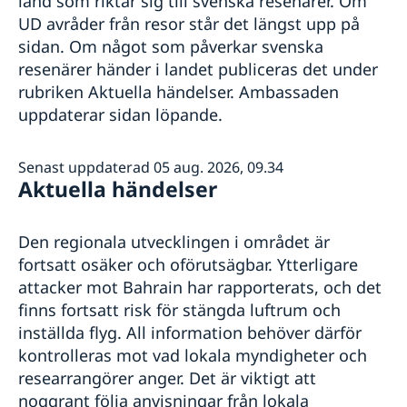
land som riktar sig till svenska resenärer. Om
Allmänna säkerhetsläget
Utvecklingssamarbete
Avgifter
UD avråder från resor står det längst upp på
Terrorism
Legaliseringar
sidan. Om något som påverkar svenska
Naturförhållanden och katastrofer
In- och utresebestämmelser
resenärer händer i landet publiceras det under
Hälso- och sjukvård
rubriken Aktuella händelser. Ambassaden
Lokala lagar och sedvänjor
uppdaterar sidan löpande.
Kriminalitet och personlig säkerhet
Trafiksäkerhet
Senast uppdaterad 05 aug. 2026, 09.34
Aktuella händelser
Den regionala utvecklingen i området är
fortsatt osäker och oförutsägbar. Ytterligare
attacker mot Bahrain har rapporterats, och det
finns fortsatt risk för stängda luftrum och
inställda flyg. All information behöver därför
kontrolleras mot vad lokala myndigheter och
researrangörer anger. Det är viktigt att
noggrant följa anvisningar från lokala