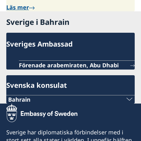
Läs mer
Sverige i Bahrain
Sveriges Ambassad
Förenade arabemiraten, Abu Dhabi
Svenska konsulat
Bahrain
Tel
+973 17 339 799
Sverige har diplomatiska förbindelser med i
E-Post
stort sett alla stater i världen. I ungefär hälften