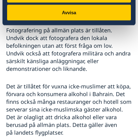
uppehållstillstånd) eller pass. Avsaknad av
sådana kan leda till att du grips.
Avvisa
Fotografering på allmän plats är tillåten.
Undvik dock att fotografera den lokala
befolkningen utan att först fråga om lov.
Undvik också att fotografera militära och andra
särskilt känsliga anläggningar, eller
demonstrationer och liknande.
Det är tillåtet för vuxna icke-muslimer att köpa,
förvara och konsumera alkohol i Bahrain. Det
finns också många restauranger och hotell som
serverar sina icke-muslimska gäster alkohol.
Det är olagligt att dricka alkohol eller vara
berusad på allmän plats. Detta gäller även
på landets flygplatser.