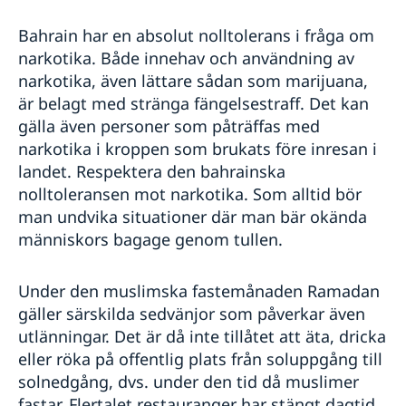
Bahrain har en absolut nolltolerans i fråga om
narkotika. Både innehav och användning av
narkotika, även lättare sådan som marijuana,
är belagt med stränga fängelsestraff. Det kan
gälla även personer som påträffas med
narkotika i kroppen som brukats före inresan i
landet. Respektera den bahrainska
nolltoleransen mot narkotika. Som alltid bör
man undvika situationer där man bär okända
människors bagage genom tullen.
Under den muslimska fastemånaden Ramadan
gäller särskilda sedvänjor som påverkar även
utlänningar. Det är då inte tillåtet att äta, dricka
eller röka på offentlig plats från soluppgång till
solnedgång, dvs. under den tid då muslimer
fastar. Flertalet restauranger har stängt dagtid