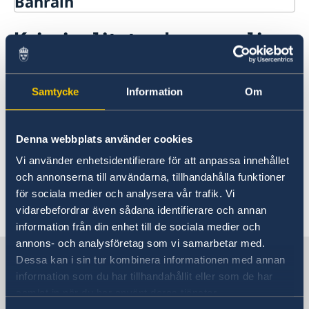
Bahrain
Rösta i Bahrain
Kriminalitet och personlig
Hjälp till svenskar i Bahrain
säkerhet
Rösta i Bahrain
Reseinformation
Pass i Bahrain
Ambassadens reseinformation
Samtycke
Information
Om
Hjälp kring medborgarskap
Den personliga säkerheten i Bahrain är hög i
Aktuella händelser
Om svenskt medborgarskap
Gifta sig utomlands
jämförelse med många andra länder,
Allmänna säkerhetsläget
Avgifter
brottsligheten i Bahrain ligger internationellt
Terrorism
Denna webbplats använder cookies
Legaliseringar
sett på en låg nivå.
Naturförhållanden och katastrofer
Vi använder enhetsidentifierare för att anpassa innehållet
In- och utresebestämmelser
och annonserna till användarna, tillhandahålla funktioner
Hälso- och sjukvård
för sociala medier och analysera vår trafik. Vi
Lokala lagar och sedvänjor
Senast uppdaterad 24 juli 2026, 09.37
vidarebefordrar även sådana identifierare och annan
Kriminalitet och personlig säkerhet
information från din enhet till de sociala medier och
Trafiksäkerhet
annons- och analysföretag som vi samarbetar med.
Om olyckan är framme
Sverige i Bahrain
Dessa kan i sin tur kombinera informationen med annan
Utvecklingssamarbete
information som du har tillhandahållit eller som de har
samlat in när du har använt deras tjänster.
Sveriges Ambassad