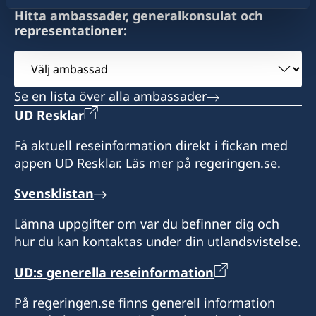
Öppettider är på söndagar, tisdagar och
Hitta ambassader, generalkonsulat och
representationer:
torsdagar från 9:00 till 12:00
Välj
ambassad
Se en lista över alla ambassader
UD Resklar
Få aktuell reseinformation direkt i fickan med
appen UD Resklar. Läs mer på regeringen.se.
Svensklistan
Lämna uppgifter om var du befinner dig och
hur du kan kontaktas under din utlandsvistelse.
UD:s generella reseinformation
På regeringen.se finns generell information