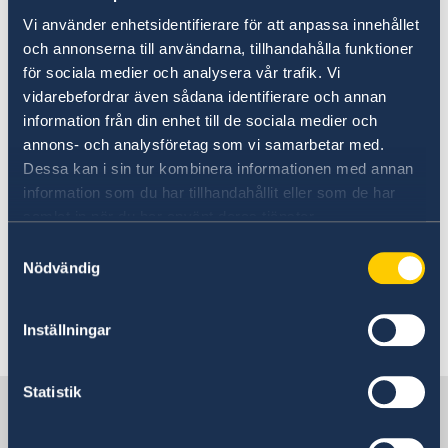
Kontakta ditt flygbolag för uppdatering om din
Vi använder enhetsidentifierare för att anpassa innehållet
flygresa påverkas av stängning av luftrum.
och annonserna till användarna, tillhandahålla funktioner
för sociala medier och analysera vår trafik. Vi
Svenskar uppmanas även att skriva upp sig på
vidarebefordrar även sådana identifierare och annan
svensklistan
och ladda ner appen UD Resklar
information från din enhet till de sociala medier och
och godkänna pushnotiser.
annons- och analysföretag som vi samarbetar med.
Dessa kan i sin tur kombinera informationen med annan
information som du har tillhandahållit eller som de har
Du som har skrivit upp dig på svensklistan men
samlat in när du har använt deras tjänster.
nu har lämnat landet uppmanas att avanmäla
dig.
Samtyckesval
Nödvändig
Inställningar
Senast uppdaterad 05 aug. 2026, 09.34
Statistik
Sverige i Bahrain