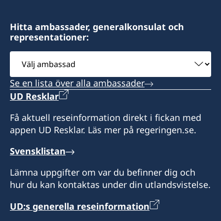
+973 17 320 498
Öppettider är på söndagar, tisdagar och
Hitta ambassader, generalkonsulat och
representationer:
torsdagar från 9:00 till 12:00
Välj
ambassad
Se en lista över alla ambassader
UD Resklar
Få aktuell reseinformation direkt i fickan med
appen UD Resklar. Läs mer på regeringen.se.
Svensklistan
Lämna uppgifter om var du befinner dig och
hur du kan kontaktas under din utlandsvistelse.
UD:s generella reseinformation