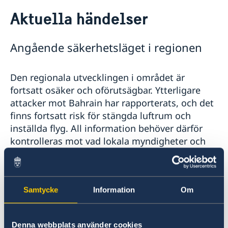
Rösta i Bahrain
Aktuella händelser
Hjälp till svenskar i Bahrain
Rösta i Bahrain
Reseinformation
Angående säkerhetsläget i regionen
Pass i Bahrain
Ambassadens reseinformation
Hjälp kring medborgarskap
Aktuella händelser
Om svenskt medborgarskap
Gifta sig utomlands
Den regionala utvecklingen i området är
Allmänna säkerhetsläget
Avgifter
fortsatt osäker och oförutsägbar. Ytterligare
Terrorism
Legaliseringar
attacker mot Bahrain har rapporterats, och det
Naturförhållanden och katastrofer
In- och utresebestämmelser
finns fortsatt risk för stängda luftrum och
Hälso- och sjukvård
inställda flyg. All information behöver därför
Lokala lagar och sedvänjor
kontrolleras mot vad lokala myndigheter och
Kriminalitet och personlig säkerhet
researrangörer anger. Det är viktigt att
Trafiksäkerhet
noggrant följa anvisningar från lokala
Om olyckan är framme
myndigheter och att hålla sig uppdaterad om
Utvecklingssamarbete
Samtycke
Information
Om
händelseutvecklingen via etablerade
nyhetskällor.
Denna webbplats använder cookies