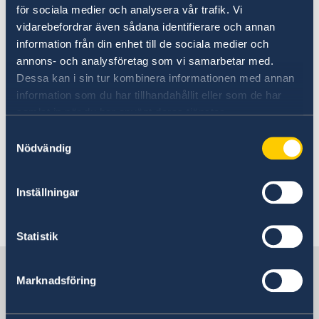
Covid-19: Lägesbild och reseinformation
för sociala medier och analysera vår trafik. Vi
än ett år.
Samtidigt är
stora områden
vidarebefordrar även sådana identifierare och annan
fortfarande minerade, och gränserna mellan
information från din enhet till de sociala medier och
Azerbajdzjan och Armenien alltjämt stängda.
annons- och analysföretag som vi samarbetar med.
Dessa kan i sin tur kombinera informationen med annan
Stor försiktighet bör iakttas i anslutning till
information som du har tillhandahållit eller som de har
eventuella politiska manifestationer och
samlat in när du har använt deras tjänster.
demonstrationer, och stora folksamlingar bör
Samtyckesval
undvikas. Utlänningar kan av polisen anmodas
Nödvändig
identifiera sig, varför man som resenär bör ha
sina papper tillgängliga och i ordning.
Inställningar
Senast uppdaterad 12 feb. 2026, 15.59
Statistik
Sverige i Azerbajdzjan
Marknadsföring