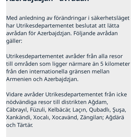
Med anledning av förändringar i säkerhetsläget
har Utrikesdepartementet beslutat att lätta
avrådan för Azerbajdzjan. Följande avrådan
gäller:
Utrikesdepartementet avråder från alla resor
till områden som ligger närmare än 5 kilometer
från den internationella gränsen mellan
Armenien och Azerbajdzjan.
Vidare avråder Utrikesdepartementet från icke
nödvändiga resor till distrikten Ağdam,
Cäbrayıl, Füzuli, Kelbäcär, Laçın, Qubadlı, Şuşa,
Xankändi, Xocalı, Xocavänd, Zängilan; Ağdärä
och Tärtär.