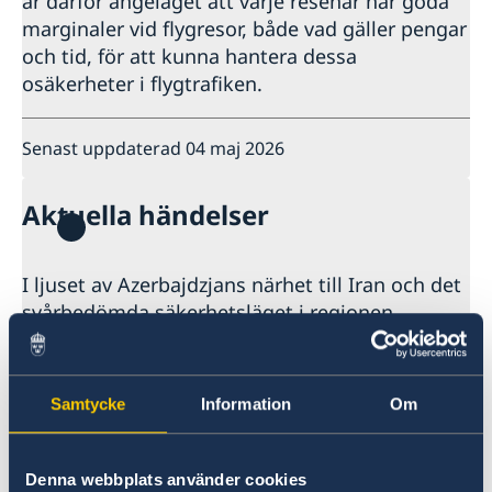
är därför angeläget att varje resenär har goda
Kriminalitet och personlig säkerhet
marginaler vid flygresor, både vad gäller pengar
Trafiksäkerhet
Försäkringsskydd
och tid, för att kunna hantera dessa
Övriga upplysningar
osäkerheter i flygtrafiken.
Resa i landet
Senast uppdaterad 04 maj 2026
Aktuella händelser
I ljuset av Azerbajdzjans närhet till Iran och det
svårbedömda säkerhetsläget i regionen
uppmanar vi alla som är i Azerbajdzjan eller
planerar att resa dit:
Samtycke
Information
Om
att ta del av lokala och internationella
medier för att få den senaste
informationen (se exempelvis den
Denna webbplats använder cookies