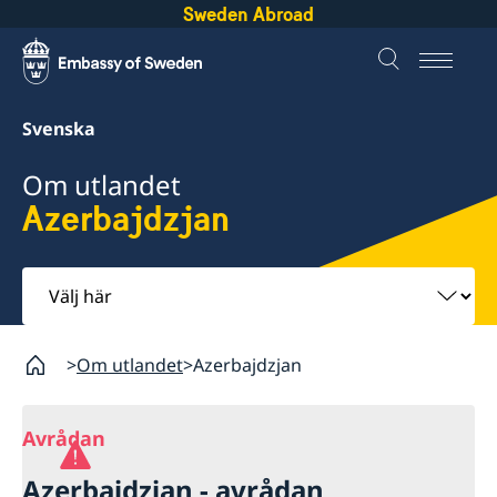
Sweden Abroad
Svenska
Om utlandet
Azerbajdzjan
Välj
här
Om utlandet
Azerbajdzjan
Avrådan
Azerbajdzjan - avrådan