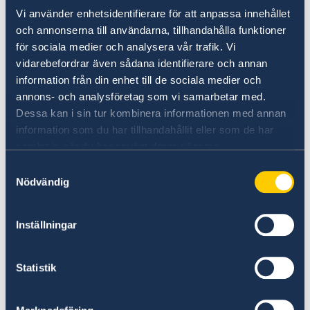
engelskspråkiga tidningen
Report.az
)
Vi använder enhetsidentifierare för att anpassa innehållet
vara uppmärksamma och följa
och annonserna till användarna, tillhandahålla funktioner
för sociala medier och analysera vår trafik. Vi
instruktioner från lokala myndigheter.
vidarebefordrar även sådana identifierare och annan
Frågor om enskilda resor bör i första hand
information från din enhet till de sociala medier och
riktas till aktuellt reseföretag. Ambassaden
annons- och analysföretag som vi samarbetar med.
rekommenderar som alltid att personer som
Dessa kan i sin tur kombinera informationen med annan
vistas i Azerbajdzjan skriver upp sig på
information som du har tillhandahållit eller som de har
samlat in när du har använt deras tjänster.
svensklistan
och laddar ner appen
UD Resklar
(från App Store eller Google Play) och
Samtyckesval
godkänner pushnotiser.
Nödvändig
Bakgrund
Inställningar
Den 5 mars riktades en iransk drönarattack
mot Nachitjevans internationella flygplats
Statistik
(NAJ). Inrikes flygtrafik till och från flygplatsen
återupptogs den 9 mars. Flygtrafiken in och ut