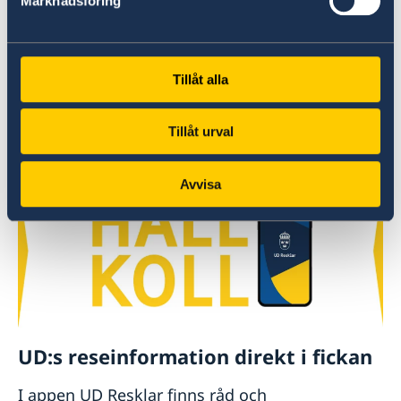
Marknadsföring
ur huvudstaden Baku har inte påverkats.
Utvecklingen har lett till förhöjd beredskap i
Azerbajdzjan.
Tillåt alla
Ambassadens reseinformation
Tillåt urval
Senast uppdaterad 06 aug. 2026, 14.41
Avvisa
UD:s reseinformation direkt i fickan
I appen UD Resklar finns råd och