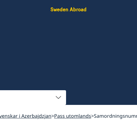
Sweden Abroad
 svenskar i Azerbajdzjan
Pass utomlands
Samordningsnum