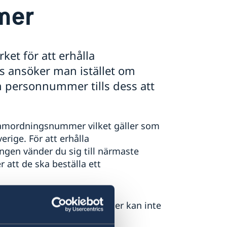
mer
ket för att erhålla
 ansöker man istället om
 personnummer tills dess att
samordningsnummer vilket gäller som
erige. För att erhålla
gen vänder du sig till närmaste
 att de ska beställa ett
v ambassaden (privatpersoner kan inte
n).