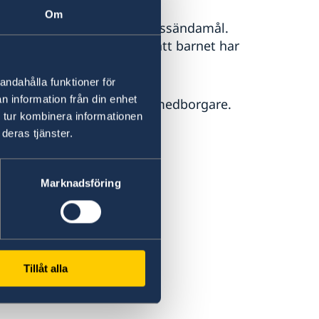
Om
den får endast ske för passändamål.
d, ca tre månader, efter att barnet har
andahålla funktioner för
n information från din enhet
ningsnummer för svenska medborgare.
 tur kombinera informationen
deras tjänster.
snummer:
mmans med minst en av
Marknadsföring
Tillåt alla
barnet föddes.