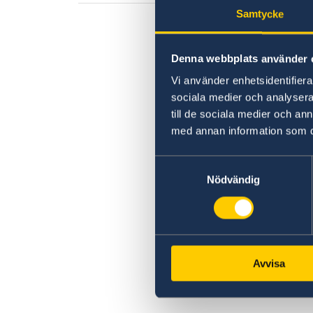
Anmäla handelshinder
Ambassadens reseinformation
Samtycke
Aktuella händelser
Covid-19: Lägesbild och reseinformation
Allmänna säkerhetsläget
Denna webbplats använder 
Terrorism
Naturförhållanden och katastrofer
Vi använder enhetsidentifierar
In- och utresebestämmelser
sociala medier och analysera 
Hälso- och sjukvård
till de sociala medier och a
Lokala lagar och sedvänjor
med annan information som du 
Kriminalitet och personlig säkerhet
Trafiksäkerhet
Samtyckesval
Försäkringsskydd
Nödvändig
Övriga upplysningar
Resa i landet
Avvisa