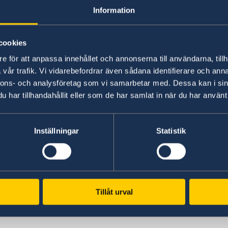
Information
Beställning av samordningsnummer på ambassa
Passansökan bör således inkomma inom rimlig ti
cookies
tilldelats samordningsnummer.
e för att anpassa innehållet och annonserna till användarna, tillh
vår trafik. Vi vidarebefordrar även sådana identifierare och anna
Passmyndigheten får endast rekvirera samord
nnons- och analysföretag som vi samarbetar med. Dessa kan i sin
har tillhandahållit eller som de har samlat in när du har använt 
Följande krävs vid ansökan om samordning
- Barnet måste komma till ambassaden tillsa
Inställningar
Statistik
vårdnadshavarna.
- Födelsebevis i original ska uppvisas.
Tillåt urval
- Föräldrarnas vigselbevis, om de var gifta när 