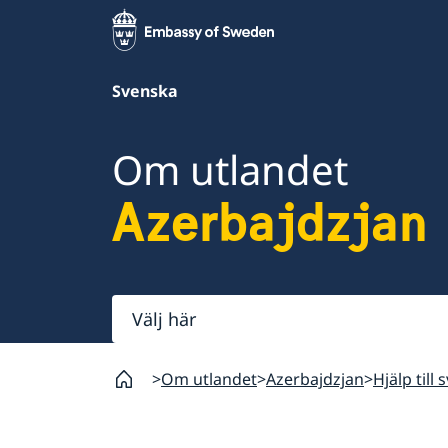
Svenska
Om utlandet
Azerbajdzjan
Välj
här
Om utlandet
Azerbajdzjan
Hjälp till