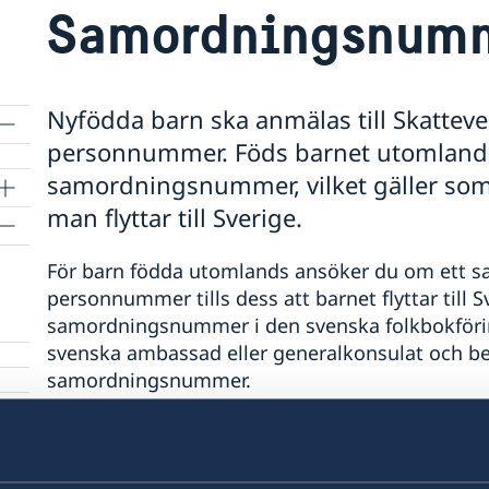
Samordningsnum
Nyfödda barn ska anmälas till Skattever
personnummer. Föds barnet utomlands
samordningsnummer, vilket gäller som
man flyttar till Sverige.
För barn födda utomlands ansöker du om ett 
personnummer tills dess att barnet flyttar till Sv
samordningsnummer i den svenska folkbokförin
svenska ambassad eller generalkonsulat och ber
samordningsnummer.
Ansökan är avgiftsfri och kan endast utföras a
själva beställa samordningsnummer till sina bar