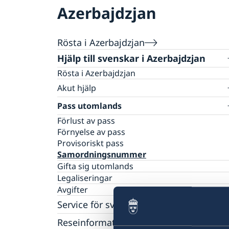
Azerbajdzjan
Rösta i Azerbajdzjan
Hjälp till svenskar i Azerbajdzjan
Rösta i Azerbajdzjan
Akut hjälp
Ekonomiskt nödställd
Pass utomlands
Frihetsberövade/bistånd i brottsmål
Förlust av pass
Dödsfall
Förnyelse av pass
Provisoriskt pass
Samordningsnummer
Gifta sig utomlands
Legaliseringar
Avgifter
Service för svenska företag
Svenska företag i Azerbajdzjan
Reseinformation