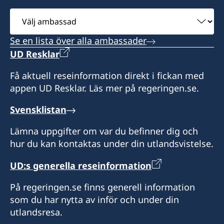
Oranjestad, Aruba
Välj
ambassad
Honorärkonsul: Yvonne H.M. Escalona
Se en lista över alla ambassader
UD Resklar
Honorärkonsulns sekreterare:
Sue-Ellen Tromp-Croes
Få aktuell reseinformation direkt i fickan med
appen UD Resklar. Läs mer på regeringen.se.
Konsulatets öppettider:
mån-fre 9:00 - 12:00
Svensklistan
Konsulatet i Oranjestad har begränsade
Lämna uppgifter om var du befinner dig och
möjligheter att hjälpa svenska medborgare.
hur du kan kontaktas under din utlandsvistelse.
Det är inte möjligt att ansöka om pass eller
UD:s generella reseinformation
nationellt ID-kort på konsulatet.
Vänligen notera att du vid frågor om konsulära
På regeringen.se finns generell information
ärenden (pass, ID-kort, folkbokföring m.m.) i
som du har nytta av inför och under din
första hand ska vända dig till Sveriges
utlandsresa.
ambassad i Haag.