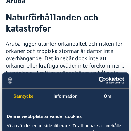
Aruba
Rösta i Aruba
Naturförhållanden och
Hjälp till svenskar i Aruba
katastrofer
Rösta i Aruba
Reseinformation
Akut hjälp
Ambassadens reseinformation
Pass utomlands
Aruba ligger utanför orkanbältet och risken för
Anmäl din utlandsvistelse
Aktuella händelser
orkaner och tropiska stormar är därför inte
Allmänna säkerhetsläget
överhängande. Det innebär dock inte att
Terrorism
orkaner eller kraftiga oväder inte förekommer. I
Naturförhållanden och katastrofer
In- och utresebestämmelser
händelse av kraftigt oväder bör man hålla sig
Hälso- och sjukvård
inomhus och följa lokala myndigheters och
Lokala lagar och sedvänjor
hotellens rekommendationer.
Kriminalitet och personlig säkerhet
Samtycke
Information
Om
Trafiksäkerhet
För mer information om lokala
Resa i landet
Försäkringsskydd
väderförhållanden läs på:
Denna webbplats använder cookies
Övriga upplysningar
The National Hurricane Center
Vi använder enhetsidentifierare för att anpassa innehållet