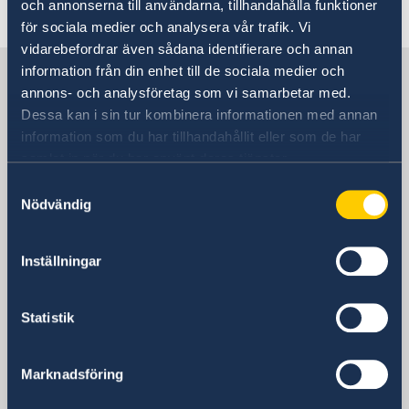
och annonserna till användarna, tillhandahålla funktioner
Senast uppdaterad 06 aug. 2025, 10.07
för sociala medier och analysera vår trafik. Vi
vidarebefordrar även sådana identifierare och annan
information från din enhet till de sociala medier och
Sverige i Aruba
annons- och analysföretag som vi samarbetar med.
Dessa kan i sin tur kombinera informationen med annan
Konsulatet i Oranjestad, Aruba, har begränsade
information som du har tillhandahållit eller som de har
möjligheter att hjälpa svenska medborgare.
samlat in när du har använt deras tjänster.
Det är inte möjligt att ansöka om pass eller
Samtyckesval
nationellt ID-kort på konsulatet.
Nödvändig
Vänligen notera att du vid frågor om konsulära
ärenden (pass, ID-kort, folkbokföring m.m.) i
Inställningar
första hand ska vända dig till Sveriges
ambassad i Haag i Nederländerna.
Statistik
Sveriges ambassad
Marknadsföring