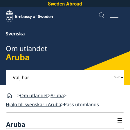
Sweden Abroad
Svenska
Om utlandet
Aruba
Välj
här
Om utlandet
Aruba
Hjälp till svenskar i Aruba
Pass utomlands
Aruba