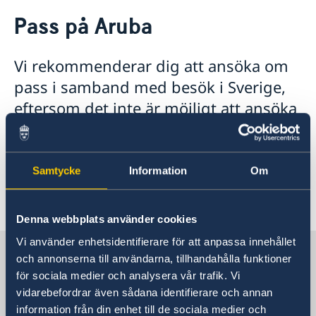
Rösta i Aruba
Pass på Aruba
Hjälp till svenskar i Aruba
Rösta i Aruba
Vi rekommenderar dig att ansöka om
Akut hjälp
Pass utomlands
pass i samband med besök i Sverige,
Anmäl din utlandsvistelse
eftersom det inte är möjligt att ansöka
Reseinformation
om pass på Aruba.
Ambassadens reseinformation
Aktuella händelser
För mer information, se ambassaden i
Samtycke
Information
Om
Allmänna säkerhetsläget
Nederländerna:
Terrorism
Länk till Sveriges ambassad i Nederländerna.
Naturförhållanden och katastrofer
Denna webbplats använder cookies
In- och utresebestämmelser
Hälso- och sjukvård
Vi använder enhetsidentifierare för att anpassa innehållet
Sverige i Aruba
Lokala lagar och sedvänjor
och annonserna till användarna, tillhandahålla funktioner
Kriminalitet och personlig säkerhet
för sociala medier och analysera vår trafik. Vi
Trafiksäkerhet
vidarebefordrar även sådana identifierare och annan
Konsulatet i Oranjestad, Aruba, har begränsade
Resa i landet
information från din enhet till de sociala medier och