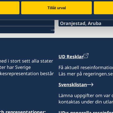
Tillåt urval
Svenska konsulat
Oranjestad, Aruba
Telefon konsulatet:
+297 525 2585
E-mail assistent:
UD Resklar
d i stort sett alla stater
s-ecroes@visserpharma.
ter har Sverige
Få aktuell reseinformatio
ikesrepresentation består
Läs mer på regeringen.se
E-mail honorärkonsul:
Svensklistan
yescalona@visserpharm
Lämna uppgifter om var d
Adress:
kontaktas under din utlan
Italiëstraat 24
Oranjestad, Aruba
ch representationer:
UD:s generella reseinf