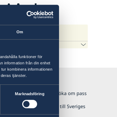
r i Aruba
s
Om
eringen.se
on som gäller för alla länder och svar
andahålla funktioner för
nds. För vissa länder gäller dessutom
n information från din enhet
 tur kombinera informationen
deras tjänster.
e
 Det är inte möjligt att ansöka om pass
Marknadsföring
första hand ska vända dig till Sveriges