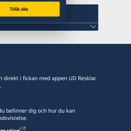
Tillåt alla
com
n direkt i fickan med appen UD Resklar.
.
a.com
u befinner dig och hur du kan
dsvistelse.
ormation