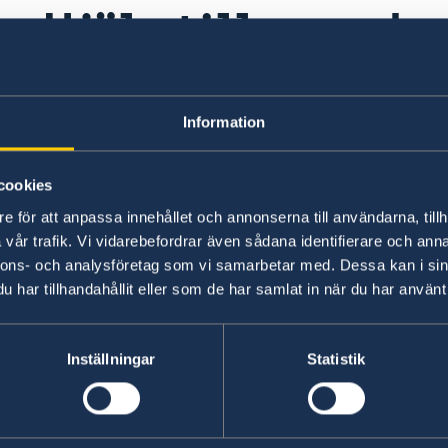
Hjälp till svenska
Generella frågor om hjälp utomland
Information
Frågor och svar om hjälp utomlands - på reg
cookies
På regeringen.se finns grundläggande informati
e för att anpassa innehållet och annonserna till användarna, tillh
på vanliga frågor om hjälp till svenskar utomla
vår trafik. Vi vidarebefordrar även sådana identifierare och anna
ytterligare villkor.
nnons- och analysföretag som vi samarbetar med. Dessa kan i sin
har tillhandahållit eller som de har samlat in när du har använt 
Hjälp till svenskar utomlands - på regeringen.s
gränsade möjligheter att hjälpa svenska medborgare.
Inställningar
Statistik
nsulära ärenden (pass, ID-kort, folkbokföring m.m.) i 