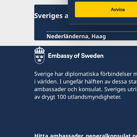
Kriminalitet och personlig säkerhet
Avvisa
Trafiksäkerhet
Sveriges ambassad
Resa i landet
Försäkringsskydd
Övriga upplysningar
Nederländerna, Haag
Sverige har diplomatiska förbindelser me
i världen. I ungefär hälften av dessa sta
ambassader och konsulat. Sveriges utr
av drygt 100 utlandsmyndigheter.
Hitta ambassader, generalkonsulat o