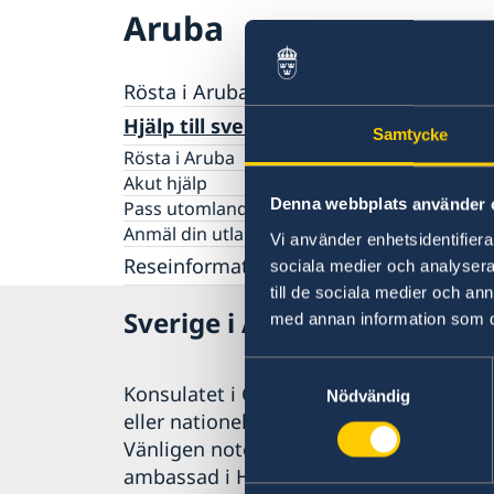
Aruba
Rösta i Aruba
Hjälp till svenskar i Aruba
Samtycke
Rösta i Aruba
Akut hjälp
Denna webbplats använder 
Pass utomlands
Anmäl din utlandsvistelse
Vi använder enhetsidentifierar
Reseinformation
sociala medier och analysera 
till de sociala medier och a
Ambassadens reseinformation
Sverige i Aruba
med annan information som du 
Aktuella händelser
Allmänna säkerhetsläget
Samtyckesval
Terrorism
Konsulatet i Oranjestad, Aruba, har be
Nödvändig
Naturförhållanden och katastrofer
eller nationellt ID-kort på konsulatet.
In- och utresebestämmelser
Vänligen notera att du vid frågor om ko
Hälso- och sjukvård
ambassad i Haag i Nederländerna.
Lokala lagar och sedvänjor