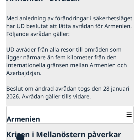
Med anledning av förändringar i säkerhetsläget
har UD beslutat att lätta avrådan för Armenien.
Följande avrådan gäller:
UD avråder från alla resor till områden som
ligger närmare än fem kilometer från den
internationella gränsen mellan Armenien och
Azerbajdzjan.
Beslut om ändrad avrådan togs den 28 januari
2026. Avrådan gäller tills vidare.
Armenien
Rösta i Armenien
Krisen i Mellanöstern påverkar
Hjälp till svenskar i Armenien