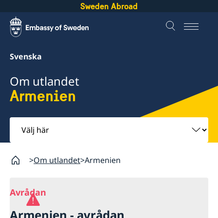
Sweden Abroad
Svenska
Om utlandet
Armenien
Välj
här
Om utlandet
Armenien
Avrådan
Armenien - avrådan