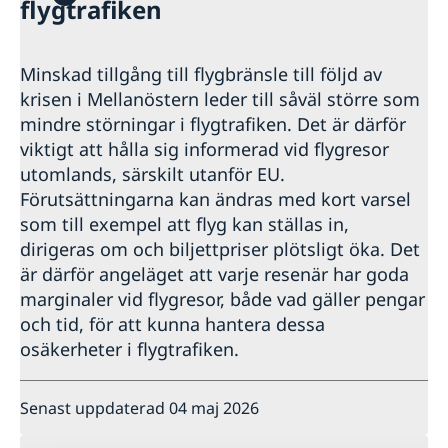
flygtrafiken
Rösta i Armenien
Reseinformation Armenien
Pass i Armenien
Ambassadens reseinformation
Minskad tillgång till flygbränsle till följd av
Registrera nyfödd utomlands - Samordningsnummer
Legaliseringar
Aktuella händelser
krisen i Mellanöstern leder till såväl större som
Provisoriskt pass i Armenien
Avgifter
Allmänna säkerhetsläget
mindre störningar i flygtrafiken. Det är därför
Gifta sig utomlands
Trafiksäkerhet
viktigt att hålla sig informerad vid flygresor
Hjälp kring medborgarskap
Naturförhållanden och katastrofer
utomlands, särskilt utanför EU.
Terrorism
Dubbelt medborgarskap
Behöver jag visum för att resa in i Armenien?
Förutsättningarna kan ändras med kort varsel
Kriminalitet och personlig säkerhet
Akut hjälp
Hälso- och sjukvård
som till exempel att flyg kan ställas in,
Frihetberövade/bistånd i brottsmål
In- och utresebestämmelser
dirigeras om och biljettpriser plötsligt öka. Det
Dödsfall
är därför angeläget att varje resenär har goda
Larmcentraler
marginaler vid flygresor, både vad gäller pengar
Juridisk hjälp i utlandet
och tid, för att kunna hantera dessa
Ekonomiskt nödställd
osäkerheter i flygtrafiken.
Senast uppdaterad 04 maj 2026