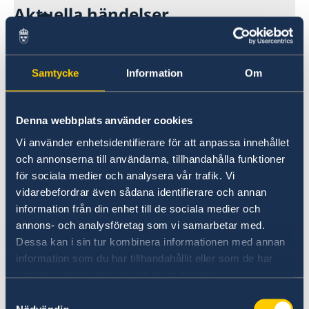
Aktuella händelser
Med anledning av det svårbedömda regionala
Samtycke
Information
Om
säkerhetsläget påminns svenskar i Armenien
och på väg hit att
registrera sig på svensklistan
och att ladda ned
appen UD Resklar
och där
Denna webbplats använder cookies
aktivera pushnotiser för Armenien.
Vi använder enhetsidentifierare för att anpassa innehållet
Följ lokal och internationell nyhetsrapportering
och annonserna till användarna, tillhandahålla funktioner
och lokala myndigheters rekommendationer.
för sociala medier och analysera vår trafik. Vi
vidarebefordrar även sådana identifierare och annan
Vi påminner om UD:s avrådan från alla resor till
information från din enhet till de sociala medier och
områden som ligger närmare än fem kilometer
annons- och analysföretag som vi samarbetar med.
från den internationella gränsen mellan
Dessa kan i sin tur kombinera informationen med annan
Armenien och Azerbajdzjan.
information som du har tillhandahållit eller som de har
samlat in när du har använt deras tjänster.
Ambassadens reseinformation
Samtyckesval