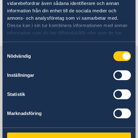
att du följer lokala rekommendationer och
vidarebefordrar även sådana identifierare och annan
håller dig väl uppdaterad, särskilt vid resor på
information från din enhet till de sociala medier och
egen hand utanför storstäderna.
annons- och analysföretag som vi samarbetar med.
Dessa kan i sin tur kombinera informationen med annan
Senast uppdaterad 24 juli 2026, 13.06
information som du har tillhandahållit eller som de har
samlat in när du har använt deras tjänster.
Samtyckesval
Sverige i Argentina
Nödvändig
Inställningar
Sveriges Ambassad
Statistik
Argentina, Buenos Aires
Marknadsföring
Svenska konsulat
Córdoba, Argentina