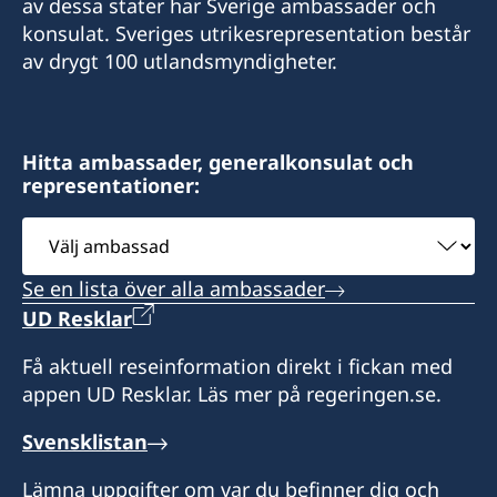
av dessa stater har Sverige ambassader och
+54 9 2901 646428
Adress:
konsulat. Sveriges utrikesrepresentation består
La Rioja 355
av drygt 100 utlandsmyndigheter.
E-post:
3360 Oberá, Misiones
finsueushuaia@gmail.com
Argentina
Adress:
Hitta ambassader, generalkonsulat och
Honorärkonsul
representationer:
Gobernador Paz 1569
Mónica Erasmie
V9410BBE Ushuaia, Tierra del Fuego
Välj
Argentina
ambassad
Se en lista över alla ambassader
Vänligen boka tid via mejl eller whatsapp innan
UD Resklar
besök.
Få aktuell reseinformation direkt i fickan med
Honorärkonsul
appen UD Resklar. Läs mer på regeringen.se.
Maria E. Giró
Svensklistan
Lämna uppgifter om var du befinner dig och