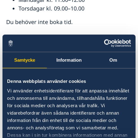
Avgifter i Argentina
Torsdagar kl. 09.00–10.00
Reseinformation Argentina
Du behöver inte boka tid.
Ambassadens reseinformation – Argentina
Aktuella händelser
Inför resan till Argentina
Utlämning av resehandlingar för
Allmänna säkerhetsläget
minderåriga
Terrorism
Naturförhållanden och katastrofer
Samtycke
Information
Om
För minderåriga ska resehandlingen hämtas av
In- och utresebestämmelser
en av vårdnadshavarna. Barnets tidigare
Hälso- och sjukvård
Lokala lagar och sedvänjor
pass/id-kort samt vårdnadshavarens giltiga id-
Denna webbplats använder cookies
Kriminalitet och personlig säkerhet
handling ska medtas.
Trafiksäkerhet
Vi använder enhetsidentifierare för att anpassa innehållet
och annonserna till användarna, tillhandahålla funktioner
Utlämning via konsulat
för sociala medier och analysera vår trafik. Vi
vidarebefordrar även sådana identifierare och annan
Du kan välja att hämta ditt pass eller id-kort på
information från din enhet till de sociala medier och
något av konsulaten i Argentina, Paraguay eller
annons- och analysföretag som vi samarbetar med.
Uruguay. Observera att en utlämningsavgift
Dessa kan i sin tur kombinera informationen med annan