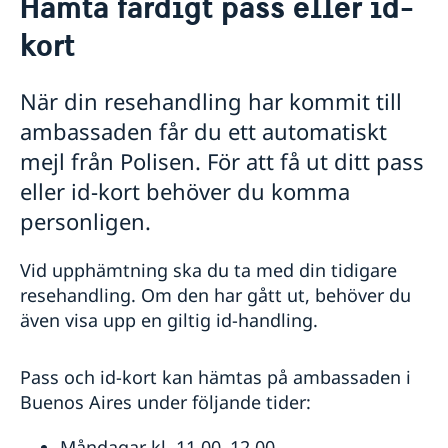
Hämta färdigt pass eller id-
Hjälp till svenskar i Argentina
kort
Rösta i Argentina
Pass i Argentina
Passansökan för vuxna
När din resehandling har kommit till
Passansökan för barn under 18 år
ambassaden får du ett automatiskt
Nationellt id-kort
mejl från Polisen. För att få ut ditt pass
Provisoriskt pass
Samordningsnummer
eller id-kort behöver du komma
Förlust av pass
personligen.
Hämta färdigt pass eller id-kort
Om olyckan är framme i Argentina
Vid upphämtning ska du ta med din tidigare
Polisanmälan
Svenskt medborgarskap i Argentina
resehandling. Om den har gått ut, behöver du
Förlust av pass eller bankkort
även visa upp en giltig id-handling.
Registrera nyfödd utomlands
Svensk pension i Argentina
Ekonomisk hjälp
Om du behöver uppsöka sjukhus eller läkare
Förlora eller behålla svenskt medborgarskap
Medbor­gar­skap för barn med svensk pappa födda
Levnadsintyg i Argentina
Gifta sig i Argentina
Om du behöver någonstans att bo
Pass och id-kort kan hämtas på ambassaden i
Dubbelt medborgarskap
utom­lands före 1 april 2015
Dödsfall i Argentina
Viktiga telefonnummer
Buenos Aires under följande tider:
Arv i Argentina
Juridisk hjälp i Argentina
Måndagar kl. 11.00–12.00
Legaliseringar i Argentina