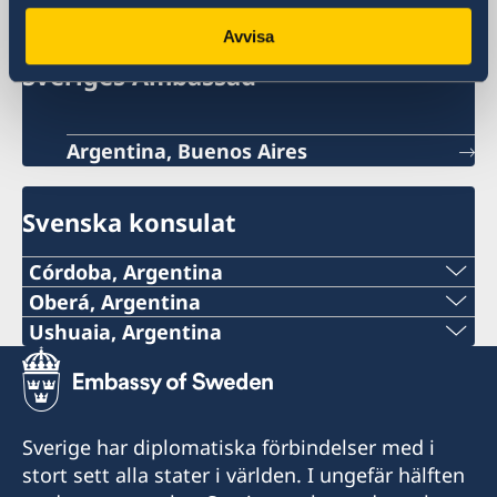
Avvisa
Sveriges Ambassad
Argentina, Buenos Aires
Svenska konsulat
Córdoba, Argentina
Oberá, Argentina
Det är för närvarande inte möjligt att få
Tel:
Ushuaia, Argentina
konsulär service på konsulatet.
Tel:
+54 9 11 51148132
Kontakta ambassaden via e-post om du har
+54 2901 423240
frågor eller behöver hjälp: ambassaden.buenos-
E-post:
Sverige har diplomatiska förbindelser med i
aires@gov.se
Mobil:
stort sett alla stater i världen. I ungefär hälften
consuladodesueciaenobera@gmail.com