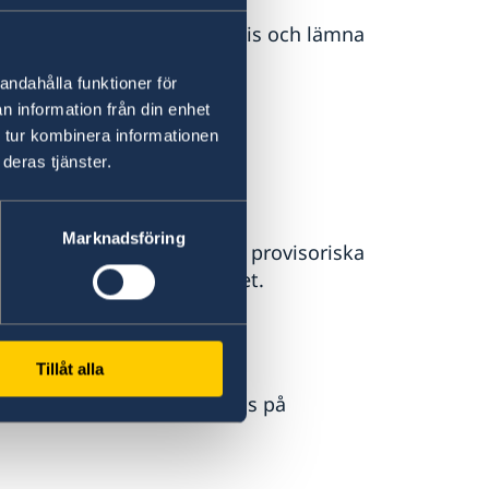
polisanmälan hos lokal polis och lämna
.
andahålla funktioner för
n information från din enhet
 tur kombinera informationen
deras tjänster.
Marknadsföring
tt provisoriskt pass. Det provisoriska
direkt när du ansöker om det.
Tillåt alla
 om ett nytt ordinarie pass på