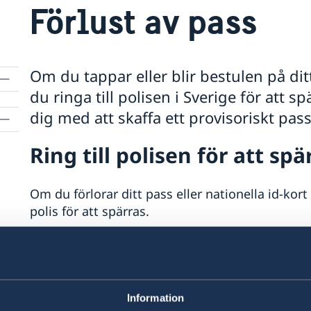
Förlust av pass
Om du tappar eller blir bestulen på dit
du ringa till polisen i Sverige för att
dig med att skaffa ett provisoriskt pass
Ring till polisen för att spä
Om du förlorar ditt pass eller nationella id-kort
polis för att spärras.
Från utlandet ringer du +46 77 114 14 00.
Gör en polisanmälan
Information