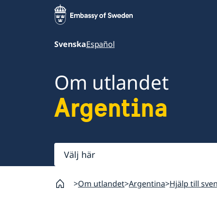
Svenska
Español
Om utlandet
Argentina
Välj
här
Om utlandet
Argentina
Hjälp till sv