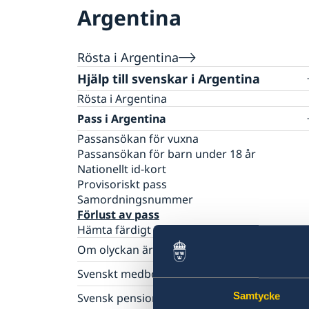
Argentina
Rösta i Argentina
Hjälp till svenskar i Argentina
Rösta i Argentina
Pass i Argentina
Passansökan för vuxna
Passansökan för barn under 18 år
Nationellt id-kort
Provisoriskt pass
Samordningsnummer
Förlust av pass
Hämta färdigt pass eller id-kort
Om olyckan är framme i Argentina
Polisanmälan
Svenskt medborgarskap i Argentina
Förlust av pass eller bankkort
Samtycke
Registrera nyfödd utomlands
Svensk pension i Argentina
Ekonomisk hjälp