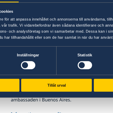
e
p
Om du har blivit av med passet ska du göra en 
cookies
in en polisrapport när du ansöker om nytt pass
e för att anpassa innehållet och annonserna till användarna, tillh
vår trafik. Vi vidarebefordrar även sådana identifierare och anna
Information om polisanmälan
nnons- och analysföretag som vi samarbetar med. Dessa kan i sin
har tillhandahållit eller som de har samlat in när du har använt 
Ansök om ett nytt pass
Inställningar
Statistik
Om du ska resa mycket snart kan du ansöka om e
passet är giltigt för en enkelresa och utfärdas 
Information om provisoriskt pass
Tillåt urval
Om du inte har en resa inom kort kan du ansöka
ambassaden i Buenos Aires.