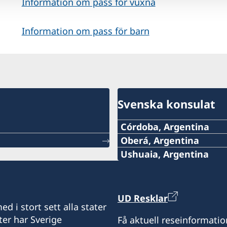
Information om pass för vuxna
Information om pass för barn
Svenska konsulat
Córdoba, Argentina
Oberá, Argentina
Det är för närvarande inte
Tel:
Ushuaia, Argentina
konsulatet.
Tel:
+54 9 11 51148132
Kontakta ambassaden via 
+54 2901 423240
UD Resklar
hjälp: ambassaden.bueno
E-post:
d i stort sett alla stater
Mobil:
ter har Sverige
Få aktuell reseinformatio
consuladodesueciaenob