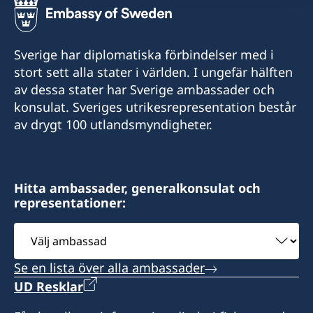
Tel:
+54 9 11 51148132
Kontakta ambassaden via e-post om du har
+54 2901 423240
frågor eller behöver hjälp: ambassaden.buenos-
E-post:
Sverige har diplomatiska förbindelser med i
aires@gov.se
Mobil:
stort sett alla stater i världen. I ungefär hälften
consuladodesueciaenobera@gmail.com
av dessa stater har Sverige ambassader och
+54 9 2901 646428
Adress:
konsulat. Sveriges utrikesrepresentation består
La Rioja 355
av drygt 100 utlandsmyndigheter.
E-post:
3360 Oberá, Misiones
finsueushuaia@gmail.com
Argentina
Adress:
Hitta ambassader, generalkonsulat och
Honorärkonsul
representationer:
Gobernador Paz 1569
Mónica Erasmie
V9410BBE Ushuaia, Tierra del Fuego
Välj
Argentina
ambassad
Se en lista över alla ambassader
Vänligen boka tid via mejl eller whatsapp innan
UD Resklar
besök.