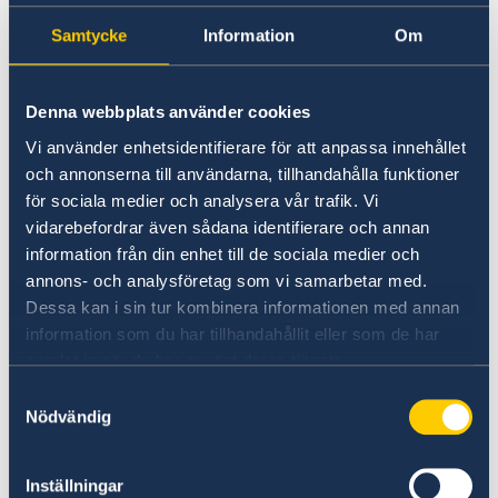
automatiskt vid födseln, exempelvis genom att
du är född i ett land där medborgarskapet
Samtycke
Information
Om
förvärvas genom territorialprincipen så som
Argentina, Paraguay och Uruguay, räcker det
oftast att du uppvisar ditt födelsebevis eller
Denna webbplats använder cookies
annan officiell handling från landet där din
Vi använder enhetsidentifierare för att anpassa innehållet
födelseplats framgår som till exempel ditt
och annonserna till användarna, tillhandahålla funktioner
nationella id-kort eller pass.
för sociala medier och analysera vår trafik. Vi
vidarebefordrar även sådana identifierare och annan
information från din enhet till de sociala medier och
Medborgarskap förvärvat genom
annons- och analysföretag som vi samarbetar med.
ansökan eller anmälan
Dessa kan i sin tur kombinera informationen med annan
information som du har tillhandahållit eller som de har
Om du blivit medborgare i ett annat land
samlat in när du har använt deras tjänster.
genom ansökan eller anmälan, ska du visa upp
Samtyckesval
dokument från landets myndigheter där det
Nödvändig
framgår när och hur du blivit medborgare i
landet. I Argentina och Uruguay framgår det
Inställningar
ofta på baksidan av ditt nationella id-kort.