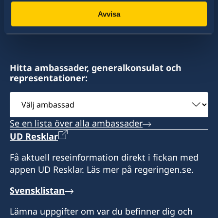
konsulat. Sveriges utrikesrepresentation består
Avvisa
av drygt 100 utlandsmyndigheter.
Hitta ambassader, generalkonsulat och
representationer:
Välj
ambassad
Se en lista över alla ambassader
UD Resklar
Få aktuell reseinformation direkt i fickan med
appen UD Resklar. Läs mer på regeringen.se.
Svensklistan
Lämna uppgifter om var du befinner dig och