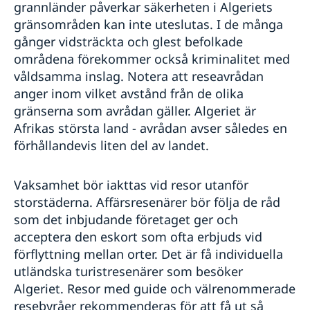
grannländer påverkar säkerheten i Algeriets
gränsområden kan inte uteslutas. I de många
gånger vidsträckta och glest befolkade
områdena förekommer också kriminalitet med
våldsamma inslag. Notera att reseavrådan
anger inom vilket avstånd från de olika
gränserna som avrådan gäller. Algeriet är
Afrikas största land - avrådan avser således en
förhållandevis liten del av landet.
Vaksamhet bör iakttas vid resor utanför
storstäderna. Affärsresenärer bör följa de råd
som det inbjudande företaget ger och
acceptera den eskort som ofta erbjuds vid
förflyttning mellan orter. Det är få individuella
utländska turistresenärer som besöker
Algeriet. Resor med guide och välrenommerade
resebyråer rekommenderas för att få ut så