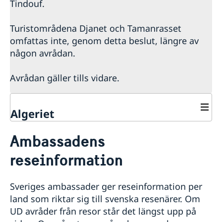
Tindouf.
Turistområdena Djanet och Tamanrasset
omfattas inte, genom detta beslut, längre av
någon avrådan.
Avrådan gäller tills vidare.
Algeriet
Rösta i Algeriet
Ambassadens
Hjälp till svenskar i Algeriet
reseinformation
Rösta i Algeriet
Reseinformation
Pass utomlands
Ambassadens reseinformation
Samordningsnummer
Konsulära avgifter
Sveriges ambassader ger reseinformation per
Aktuella händelser
Pass och nationellt id-kort
Gifta sig utomlands
land som riktar sig till svenska resenärer. Om
Allmänna säkerhetsläget
Provisoriskt pass
UD avråder från resor står det längst upp på
Hjälp kring medborgarskap
Naturförhållanden och katastrofer
Förnyelse av pass för vuxna