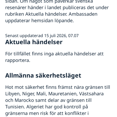
sidan. Om något som påverkar svenska
In- och utresebestämmelser
Registrera nyfödd utomlands
Akut hjälp
Förnyelse av pass för barn under 18 år i Algeriet
Hälso- och sjukvård
resenärer händer i landet publiceras det under
Dubbelt medborgarskap
Hjälp till självhjälp
Lokala lagar och sedvänjor
Om svenskt medborgarskap
rubriken Aktuella händelser. Ambassaden
Kriminalitet och personlig säkerhet
uppdaterar hemsidan löpande.
Transporter
Valuta och varor
Senast uppdaterad 15 juli 2026, 07.07
Aktuella händelser
För tillfället finns inga aktuella händelser att
rapportera.
Allmänna säkerhetsläget
Hot mot säkerhet finns främst nära gränsen till
Libyen, Niger, Mali, Mauretanien, Västsahara
och Marocko samt delar av gränsen till
Tunisien. Algeriet har god kontroll på
gränserna men risk för att konflikter i