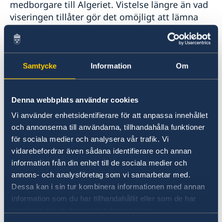
medborgare till Algeriet. Vistelse längre än vad
viseringen tillåter gör det omöjligt att lämna
Algeriet utan kännbara efterföljder. Tänk på att
in- och utreseregler kan ändras med kort
varsel.
Samtycke
Information
Om
För barn med dubbla medborgarskap (svenskt
och algeriskt) som antingen har eget algeriskt
Denna webbplats använder cookies
pass eller är inskrivet i en förälders algeriska
Vi använder enhetsidentifierare för att anpassa innehållet
pass kräver algeriska utresebestämmelser
och annonserna till användarna, tillhandahålla funktioner
innehav även av svenskt pass vid utresan från
för sociala medier och analysera vår trafik. Vi
Algeriet till Sverige. Tänk på att söka svenskt
vidarebefordrar även sådana identifierare och annan
pass hos polismyndighet i Sverige i god tid före
information från din enhet till de sociala medier och
avresa.
annons- och analysföretag som vi samarbetar med.
Dessa kan i sin tur kombinera informationen med annan
Läs mer om medborgarskap
information som du har tillhandahållit eller som de har
samlat in när du har använt deras tjänster.