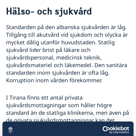
Rösta i Albanien
Hälso- och sjukvård
Hjälp till svenskar i Albanien
Rösta i Albanien
Reseinformation
Standarden på den albanska sjukvården är låg.
Apostille och Legaliseringar
Ambassadens reseinformation
Gifta sig i Albanien
Tillgång till akutvård vid sjukdom och olycka är
Aktuella händelser
mycket dålig utanför huvudstaden. Statlig
Pass i Albanien
Allmänna säkerhetsläget
sjukvård lider brist på läkare och
Förnyelse av pass för vuxna
Akut hjälp
Terrorism
sjukvårdspersonal, medicinsk teknik,
Provisoriskt pass
Naturförhållanden och katastrofer
Larmcentraler
Avgifter
sjukvårdsmateriel och läkemedel. Den sanitära
Förlust av pass
In- och utresebestämmelser
Juridisk hjälp i Albanien
Förnyelse av pass för barn under 18 år
standarden inom sjukvården är ofta låg.
Hälso- och sjukvård
Om du blir sjuk eller råkar ut för en olycka
Ansökan om pass för barn under 18 år
Korruption inom vården förekommer.
Kriminalitet och personlig säkerhet
Ekonomiskt nödställd
Samordningsnummer
Trafiksäkerhet
Nationellt id-kort
Försäkringsskydd
I Tirana finns ett antal privata
Registrera nyfödd utomlands
Resa i Albanien
sjukvårdsmottagningar som håller högre
Övriga upplysningar
standard än de statliga klinikerna, men även på
Om olyckan är framme
de privata sjukvårdsmottagningar kan det
Inför resan
finnas brister.
Resa med läkemedel
Utvecklingssamarbete