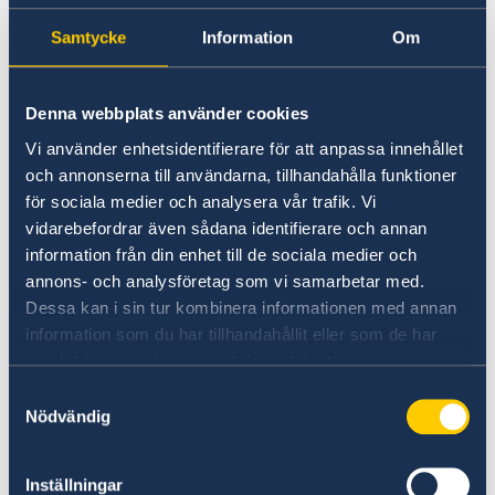
Resa med husdjur
Samarbetspartners
Dataskyddspolicy för utlandsmyndigheten
Sjukhus/klinker med engelsktalande personal:
Pass och ID-kort
Samtycke
Information
Om
Se till att vara försäkrad
American Hospital
Denna webbplats använder cookies
Vi använder enhetsidentifierare för att anpassa innehållet
Hygeia Hospital
och annonserna till användarna, tillhandahålla funktioner
för sociala medier och analysera vår trafik. Vi
ABC Clinic
vidarebefordrar även sådana identifierare och annan
information från din enhet till de sociala medier och
annons- och analysföretag som vi samarbetar med.
Vissa sjukhus kräver betalning innan
Dessa kan i sin tur kombinera informationen med annan
behandling påbörjas. Det finns gott om apotek,
information som du har tillhandahållit eller som de har
men man bör vara uppmärksam på att
samlat in när du har använt deras tjänster.
pirattillverkad och utgången medicin kan
finnas till försäljning. Den som har behov av
Samtyckesval
Nödvändig
särskild medicinering rekommenderas att ta
med sig den på resan till Albanien.
Inställningar