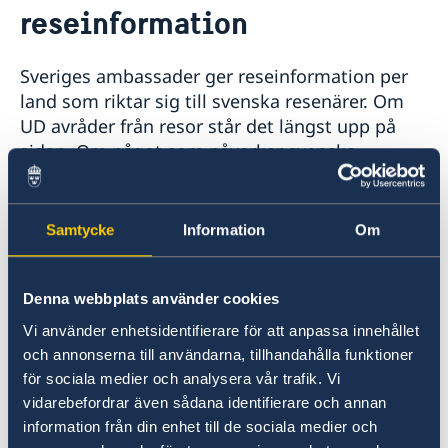
reseinformation
Rösta i Afghanistan
Reseinformation
Ambassadens reseinformation
Sveriges ambassader ger reseinformation per
Aktuella händelser
land som riktar sig till svenska resenärer. Om
UD avråder från resor står det längst upp på
sidan. Om något som påverkar svenska
resenärer händer i landet publiceras det under
rubriken Aktuella händelser.
Samtycke
Information
Om
Senast uppdaterad 14 juli 2026, 15.30
Aktuella händelser
Denna webbplats använder cookies
Utrikesdepartementet har sedan 2006 haft en
Vi använder enhetsidentifierare för att anpassa innehållet
avrådan från alla resor till Afghanistan på
och annonserna till användarna, tillhandahålla funktioner
grund av säkerhetsläget och sedan augusti
för sociala medier och analysera vår trafik. Vi
2021 uppmanas alla svenskar att därutöver
vidarebefordrar även sådana identifierare och annan
lämna Afghanistan och det gäller fortsatt. En
information från din enhet till de sociala medier och