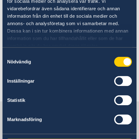
för sociala medier och analysera vår trafik. Vi
skicka den tidigast den 30 juli 2026.
vidarebefordrar även sådana identifierare och annan
Brevröstning är ett bra alternativ om du inte
information från din enhet till de sociala medier och
kan rösta på en ambassad eller ett konsulat.
annons- och analysföretag som vi samarbetar med.
Dessa kan i sin tur kombinera informationen med annan
Om att brevrösta från utlandet - på
information som du har tillhandahållit eller som de har
Valmyndighetens webbplats
samlat in när du har använt deras tjänster.
Samtyckesval
Nödvändig
Öppettider för röstmottagning på Sveriges
ambassad i Islamabad:
Inställningar
Rösta i Pakistan - Sweden Abroad
Statistik
Sverige i Afghanistan
Marknadsföring
Sveriges ambassad