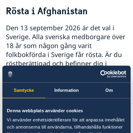
Rösta i Afghanistan
Rösta i Afghanistan
Hjälp till svenskar i Afghanistan
Rösta i Afghanistan
Den 13 september 2026 är det val i
Reseinformation
Sverige. Alla svenska medborgare över
Ambassadens reseinformation
18 år som någon gång varit
Aktuella händelser
folkbokförda i Sverige får rösta. Är du
röstberättigad och befinner dig i
Afghanistan kan du förtidsrösta
genom brevröstning eller besöka
Pakistan för att rösta på ambassaden i
Samtycke
Information
Om
Islamabad.
Denna webbplats använder cookies
Du som är utomlands kan brevrösta i valet
Vi använder enhetsidentifierare för att anpassa innehållet
2026. Brevrösten måste skickas från utlandet
och annonserna till användarna, tillhandahålla funktioner
och vara framme i tid till rösträkningen. Du får